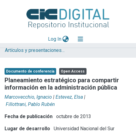
(current)
Log In
Artículos y presentaciones en Congresos
Explorar
Mas información
Documento de conferencia
Open Access
Aportar material
Planeamiento estratégico para compartir
información en la administración pública
Statistics
Marcovecchio, Ignacio
|
Estevez, Elsa
|
Fillottrani, Pablo Rubén
Fecha de publicación
octubre de 2013
Lugar de desarrollo
Universidad Nacional del Sur