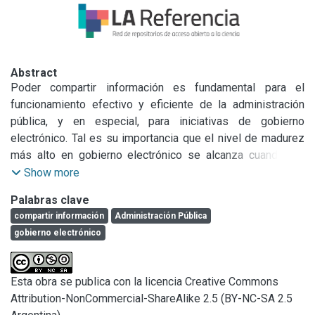
Abstract
Poder compartir información es fundamental para el 
funcionamiento efectivo y eficiente de la administración 
pública, y en especial, para iniciativas de gobierno 
electrónico. Tal es su importancia que el nivel de madurez 
más alto en gobierno electrónico se alcanza cuando las 
agencias de gobierno son capaces de compartir 
Show more
información. Sin embargo, la implementación de iniciativas 
Palabras clave
basadas en compartir información (CI) resulta difícil como 
compartir información
Administración Pública
consecuencia de las barreras que suelen existir. Para poder 
gobierno electrónico
atacar una problemática tan amplia y compleja, todas las 
iniciativas deben estar coordinadas y deben contribuir a 
alcanzar los mismos objetivos. Por este motivo, es 
Esta obra se publica con la licencia Creative Commons
necesario que el gobierno cuente con una estrategia para 
Attribution-NonCommercial-ShareAlike 2.5 (BY-NC-SA 2.5
encarar organizadamente las acciones relacionadas con CI. 