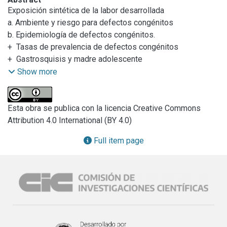
Exposición sintética de la labor desarrollada     

a. Ambiente y riesgo para defectos congénitos    

b. Epidemiología de defectos congénitos.     

+  Tasas de prevalencia de defectos congénitos   

+  Gastrosquisis y madre adolescente     

+  Aborto espontáneo y defectos congénitos    

Show more
c. Prematuro         

e. Anomalías congénitas en grupos étnicos de 
Latinoamérica
Esta obra se publica con la licencia Creative Commons
Attribution 4.0 International (BY 4.0)
Full item page