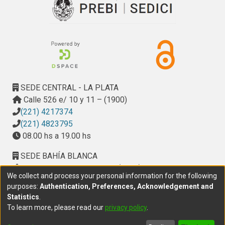
SEDE CENTRAL - LA PLATA
Calle 526 e/ 10 y 11 – (1900)
(221) 4217374
(221) 4823795
08.00 hs a 19.00 hs
SEDE BAHÍA BLANCA
Calle Ciudad de Cali 320 – (8000). Universidad
We collect and process your personal information for the following
Provincial del Sudoeste (UPSO)
purposes:
Authentication, Preferences, Acknowledgement and
(291) 459 2550
, interno 147
Statistics
.
10.00 h a 14.00 h
To learn more, please read our
privacy policy
.
delegacion.bahia@cic.gba.gob.ar