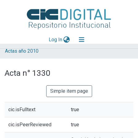
(current)
Log In
Actas año 2010
Explorar
Mas información
Acta n° 1330
Aportar material
Statistics
Simple item page
cic.isFulltext
true
cic.isPeerReviewed
true