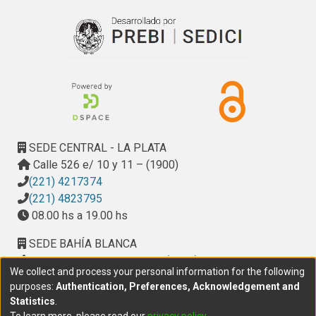
SEDE CENTRAL - LA PLATA
Calle 526 e/ 10 y 11 – (1900)
(221) 4217374
(221) 4823795
08.00 hs a 19.00 hs
SEDE BAHÍA BLANCA
Calle Ciudad de Cali 320 – (8000). Universidad
We collect and process your personal information for the following
Provincial del Sudoeste (UPSO)
purposes:
Authentication, Preferences, Acknowledgement and
(291) 459 2550
, interno 147
Statistics
.
10.00 h a 14.00 h
To learn more, please read our
privacy policy
.