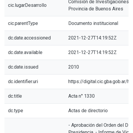
Comisión de Investigaciones Ci
cic.lugarDesarrollo
Provincia de Buenos Aires
cic.parentType
Documento institucional
dc.date.accessioned
2021-12-27T14:19:52Z
dc.date.available
2021-12-27T14:19:52Z
dc.date.issued
2010
dc.identifier.uri
https://digital.cic.gba.gob.ar
dc.title
Acta n° 1330
dc.type
Actas de directorio
- Aprobación del Orden del Día.
Presidencia. - Informe de Vicep