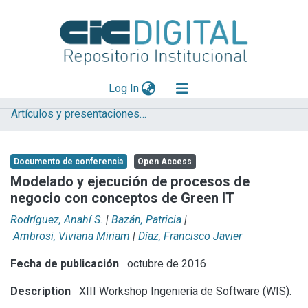
(current)
Log In
Artículos y presentaciones en Congresos
Explorar
Mas información
Documento de conferencia
Open Access
Aportar material
Modelado y ejecución de procesos de
negocio con conceptos de Green IT
Statistics
Rodríguez, Anahí S.
|
Bazán, Patricia
|
Ambrosi, Viviana Miriam
|
Díaz, Francisco Javier
Fecha de publicación
octubre de 2016
Description
XIII Workshop Ingeniería de Software (WIS).