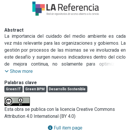
Abstract
La importancia del cuidado del medio ambiente es cada 
vez más relevante para las organizaciones y gobiernos. La 
gestión por procesos de las mismas se ve involucrada en 
este desafío y surgen nuevos indicadores dentro del ciclo 
de mejora continua, no solamente para optimizar la 
productividad sino también para considerar la 
Show more
sostenibilidad de las actividades. Green BPM proporciona 
Palabras clave
una forma de trabajar para minimizar los impactos en el 
Green IT
Green BPM
Desarrollo Sostenible
medio ambiente. En esta investigación se propone la 
incorporación de indicadores “verdes” durante el modelado 
del proceso y también durante la ejecución, registrando sus 
Esta obra se publica con la licencia Creative Commons
rastros, de modo de obtener trazas de ejecución que 
Attribution 4.0 International (BY 4.0)
permitan una monitorización específica y enriquecida, para 
lograr una mejora continua de procesos de negocio 
Full item page