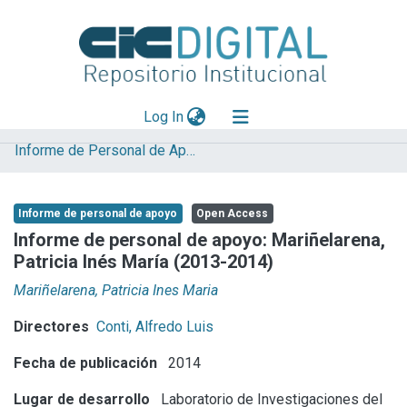
(current)
Log In
Informe de Personal de Apoyo
Explorar
Mas información
Informe de personal de apoyo
Open Access
Aportar material
Informe de personal de apoyo: Mariñelarena,
Patricia Inés María (2013-2014)
Statistics
Mariñelarena, Patricia Ines Maria
Directores
Conti, Alfredo Luis
Fecha de publicación
2014
Lugar de desarrollo
Laboratorio de Investigaciones del