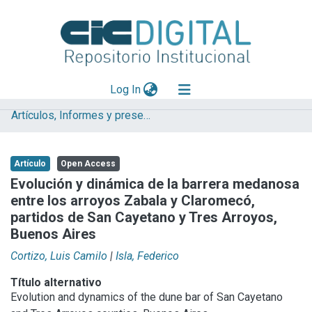
(current)
Log In
Artículos, Informes y presentaciones en Congresos
Explorar
Mas información
Artículo
Open Access
Aportar material
Evolución y dinámica de la barrera medanosa
entre los arroyos Zabala y Claromecó,
Statistics
partidos de San Cayetano y Tres Arroyos,
Buenos Aires
Cortizo, Luis Camilo
|
Isla, Federico
Título alternativo
Evolution and dynamics of the dune bar of San Cayetano