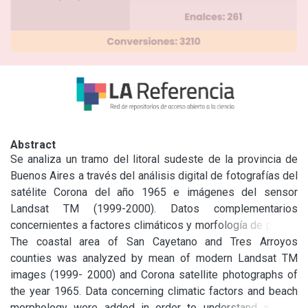
Abstract
Se analiza un tramo del litoral sudeste de la provincia de 
Buenos Aires a través del análisis digital de fotografías del 
satélite Corona del año 1965 e imágenes del sensor 
Landsat TM (1999-2000). Datos complementarios 
concernientes a factores climáticos y morfología de playas 
fueron añadidos para el entendimiento de la dinámica 
The coastal area of San Cayetano and Tres Arroyos 
eólica y de las formas medanosas resultantes. El proceso 
counties was analyzed by mean of modern Landsat TM 
más importante fue la reducción en volumen de las formas 
images (1999- 2000) and Corona satellite photographs of 
medanosas reconocidas como semifijas y fijas al año 1965 
the year 1965. Data concerning climatic factors and beach 
(28% en la franja analizada de 70 x 3 km) fundamentalmente 
morphology were added in order to understand aeolian 