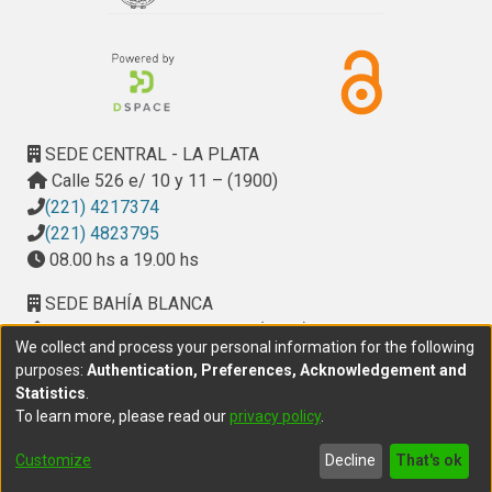
arboreal species with the purpose of fixing dunes as well 
as tourist development (Claromecó, Orense and San 
Cayetano) The antropic effect do not alter the littoral drift. 
An increase in soil moisture (20 % increase in rainfall) 
probed the role of vegetation in controlling dune fields.
SEDE CENTRAL - LA PLATA
Calle 526 e/ 10 y 11 – (1900)
(221) 4217374
(221) 4823795
08.00 hs a 19.00 hs
SEDE BAHÍA BLANCA
Calle Ciudad de Cali 320 – (8000). Universidad
We collect and process your personal information for the following
Provincial del Sudoeste (UPSO)
purposes:
Authentication, Preferences, Acknowledgement and
(291) 459 2550
, interno 147
Statistics
.
10.00 h a 14.00 h
To learn more, please read our
privacy policy
.
delegacion.bahia@cic.gba.gob.ar
Customize
Decline
That's ok