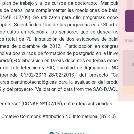
al plan de trabajo y a los cursos de doctorado; -Manipulación y 
s de datos, para complementar las mediciones de balance de 
NAE 107/09). Se utilizaron para ello programas específicos 
bell Scientific Inc. Uno de los programas es el Short cut, que 
 de datos en relación a los sensores que se desea instalar; -
cos (total de 7); -Instalación de dos estaciones de balance de 
 mes de diciembre de 2012; -Participación en congresos de 
tencia a dos cursos de formación de postgrado en la Universidad 
torado); -Colaboración en tareas docentes en temas específicos 
a de Teledetección y SIG, Facultad de Agronomía-UNCPBA; -
 (periodo 01/02/2013-28/02/2013) del proyecto “Campaña 
uras científicotecnológicas para la evaluación del producto de 
y del proyecto “Validation of data from the SAC-D/AQUARIUS 
er stress” (CONAE Nº107/09); entre otras actividades.
a Creative Commons Attribution 4.0 International (BY 4.0)