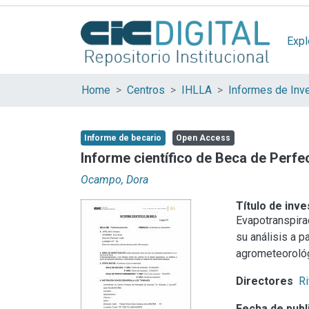
Expl
Home
Centros
IHLLA
Informes de Inv
Informe de becario
Open Access
Informe científico de Beca de Perf
Ocampo, Dora
Título de inve
Evapotranspira
su análisis a 
agrometeoroló
Directores
Ri
Fecha de publ