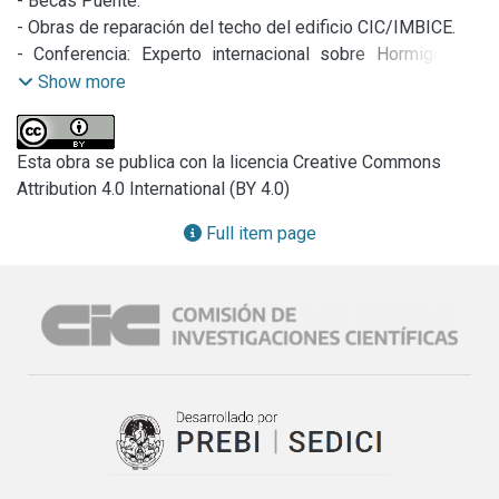
- Becas Puente.

- Obras de reparación del techo del edificio CIC/IMBICE.

- Conferencia: Experto internacional sobre Hormigón de 
ultra alto desempeño en el LEMIT.

Show more
- Entrevistas en Radio Provincia (programa Ciento por 
Ciencia): Director del IMBICE, Dr. Mario Ermácora; 
Dra.Agustina Cabral, Becaria del IMBICE.

Esta obra se publica con la licencia Creative Commons
- Jornadas: Cloud Computing; Microbiología de Suelos
Attribution 4.0 International (BY 4.0)
Full item page