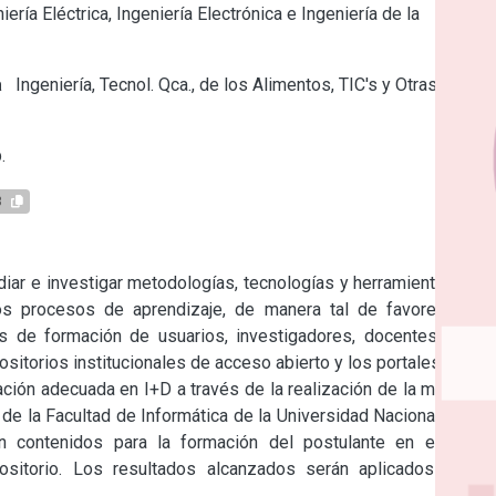
iería Eléctrica, Ingeniería Electrónica e Ingeniería de la
a
Ingeniería, Tecnol. Qca., de los Alimentos, TIC's y Otras
.
3
diar e investigar metodologías, tecnologías y herramientas que 
os procesos de aprendizaje, de manera tal de favorecerlos, 
s de formación de usuarios, investigadores, docentes, entre 
ositorios institucionales de acceso abierto y los portales web.

ión adecuada en I+D a través de la realización de la maestría 
de la Facultad de Informática de la Universidad Nacional de La 
en contenidos para la formación del postulante en el tema 
ositorio. Los resultados alcanzados serán aplicados en el 