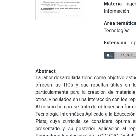
Materia
Ingen
Información
Area temátic
Tecnologías
Extensión
7 p
HDL
11746/673
Abstract
La labor desarrollada tiene como objetivo estu
ofrecen las TICs y que resultan útiles en l
particularmente para la creación de materiale
otros, vinculados en una interacción con los rep
Al mismo tiempo se trata de obtener una formac
Tecnología Informática Aplicada a la Educación 
Plata, cuya currícula se considera óptima 
presentado y su posterior aplicación al rep
Repositorio Institucional de la CIC (CIC Digital).