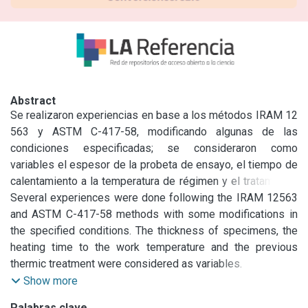
Abstract
Se realizaron experiencias en base a los métodos IRAM 12 
563 y ASTM C-417-58, modificando algunas de las 
condiciones especificadas; se consideraron como 
variables el espesor de la probeta de ensayo, el tiempo de 
calentamiento a la temperatura de régimen y el tratamiento 
térmico previo de la probeta de ensayo•

Several experiences were done following the IRAM 12563 
Las muestras utilizadas son productos nacionales 
and ASTM C-417-58 methods with some modifications in 
proporcionados por los usuarios. Se pretende así 
the specified conditions. The thickness of specimens, the 
establecer las bases de futuras especificaciones relativas 
heating time to the work temperature and the previous 
a las características de conductividad térmica y de módulo 
thermic treatment were considered as variables.

de rotura a la flexión, valores éstos no fijados en la 
The samples studied are argentine products. In this way we 
Show more
actualidad.
try to outline the basis for future specifications in 
Palabras clave