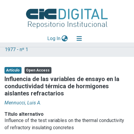
(current)
Log In
1977 - nº 1
Explorar
Mas información
Artículo
Open Access
Aportar material
Influencia de las variables de ensayo en la
conductividad térmica de hormigones
Statistics
aislantes refractarios
Mennucci, Luis A.
Título alternativo
Influence of the test variables on the thermal conductivity
of refractory insulating concretes