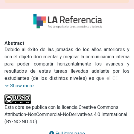
Abstract
Debido al éxito de las jornadas de los años anteriores y 
con el objeto documentar y mejorar la comunicación interna 
para poder compartir horizontalmente los avances y 
resultados de estas tareas llevadas adelante por los 
estudiantes (de los distintos niveles) es que el CETMIC 
realizó las 9º Jornadas de Pasantes y Becarios del 
Show more
CETMIC. Cuyas actas comprenden el noveno número de la 
presente publicación periódica editada por el CETMIC 
titulada: “Actas de las Jornadas CETMIC”.

Esta obra se publica con la licencia Creative Commons
Las jornadas de Pasantes y Becarios del CETMIC 
Attribution-NonCommercial-NoDerivatives 4.0 International
consistieron en una sesión de póster para que todos y 
(BY-NC-ND 4.0)
cada uno de los pasantes pueda compartir tanto los 
Full item page