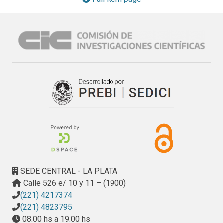
resultados obtenidos como las experiencias vivenciadas 
con el resto de sus compañeros, las autoridades de sus 
respectivas instituciones, y la comunidad del CETMIC. 
Asimismo, previo a la sesión de póster, se realizó una 
conferencia sobre temáticas de interés general estudiada 
en el instituto.
SEDE CENTRAL - LA PLATA
Calle 526 e/ 10 y 11 – (1900)
(221) 4217374
(221) 4823795
08.00 hs a 19.00 hs