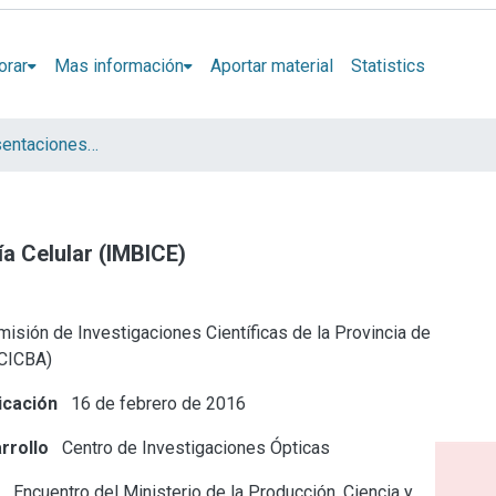
orar
Mas información
Aportar material
Statistics
Artículos y presentaciones en Congresos
gía Celular (IMBICE)
isión de Investigaciones Científicas de la Provincia de
(CICBA)
icación
16 de febrero de 2016
rrollo
Centro de Investigaciones Ópticas
e
Encuentro del Ministerio de la Producción, Ciencia y