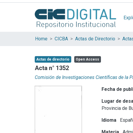
Expl
Home
CICBA
Actas de Directorio
Acta
Actas de directorio
Open Access
Acta n° 1352
Comisión de Investigaciones Científicas de la 
Fecha de publ
Lugar de desa
Provincia de B
Idioma
Españ
Materia
Admin