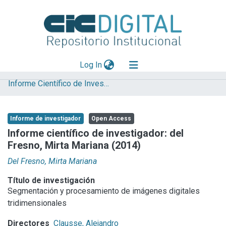
(current)
Log In
Informe Científico de Investigador
Explorar
Mas información
Informe de investigador
Open Access
Aportar material
Informe científico de investigador: del
Fresno, Mirta Mariana (2014)
Statistics
Del Fresno, Mirta Mariana
Título de investigación
Segmentación y procesamiento de imágenes digitales
tridimensionales
Directores
Clausse, Alejandro