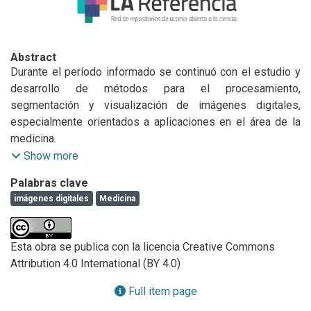
Abstract
Durante el período informado se continuó con el estudio y 
desarrollo de métodos para el procesamiento, 
segmentación y visualización de imágenes digitales, 
especialmente orientados a aplicaciones en el área de la 
medicina.

Se han realizado diferentes avances dentro del área de 
Show more
investigación, en especial relacionados a líneas de trabajo 
Palabras clave
de los becarios doctorales y tesistas de grado de 
imágenes digitales
Medicina
Ingeniería de Sistemas que superviso. Cabe destacar que 
en este periodo uno de los becarios CONICET completó su 
tesis doctoral sobre Segmentación de órganos pélvicos en 
Esta obra se publica con la licencia Creative Commons
imágenes de resonancia magnética, bajo mi dirección, la 
Attribution 4.0 International (BY 4.0)
que fue entregada en la UNR en noviembre de 2014 (siendo 
defendida satisfactoriamente en febrero de 2015). También 
Full item page
bajo mi dirección, el alumno Emmanuel Maggiori completó 