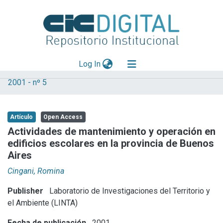
(current)
Log In
2001 - nº 5
Explorar
Mas información
Artículo
Open Access
Aportar material
Actividades de mantenimiento y operación en
edificios escolares en la provincia de Buenos
Statistics
Aires
Cingani, Romina
Publisher
Laboratorio de Investigaciones del Territorio y
el Ambiente (LINTA)
Fecha de publicación
2001