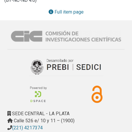
(BY-NC-ND 4.0)
período 1997/99. A partir de ello, se pretende plantear

lineamientos para crear un sistema centralizado de 
Full item page
información capaz de revelar las tendencias actuales, con 
el fin

de utilizarlos en el marco de una base de datos, aplicable a 
tareas futuras de proyecto, construcción y gestión.
SEDE CENTRAL - LA PLATA
Calle 526 e/ 10 y 11 – (1900)
(221) 4217374