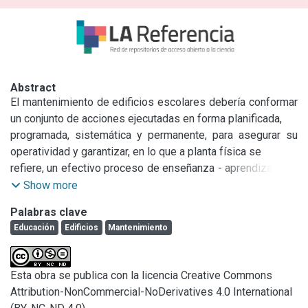
Abstract
El mantenimiento de edificios escolares debería conformar 
un conjunto de acciones ejecutadas en forma planificada,

programada, sistemática y permanente, para asegurar su 
operatividad y garantizar, en lo que a planta física se

refiere, un efectivo proceso de enseñanza - aprendizaje. La 
cantidad de edificios escolares de la Provincia de

Show more
Buenos Aires y el estado de conservación de los mismos, 
Palabras clave
le dan a los aspectos ligados al mantenimiento una

Educación
Edificios
Mantenimiento
dimensión social, técnica y económica de gran importancia.

El objetivo del trabajo consiste en realizar un análisis 
estadístico de las actividades de mantenimiento y 
Esta obra se publica con la licencia Creative Commons
operación

Attribution-NonCommercial-NoDerivatives 4.0 International
de la Red Edilicia del Sector Educación bonaerense en el 