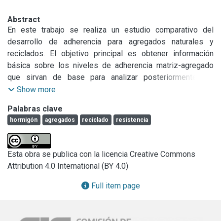
Abstract
En este trabajo se realiza un estudio comparativo del 
desarrollo de adherencia para agregados naturales y 
reciclados. El objetivo principal es obtener información 
básica sobre los niveles de adherencia matriz-agregado 
que sirvan de base para analizar posteriormente los 
mecanismos de fractura en hormigón reciclado. Este 
Show more
estudio forma parte de un proyecto más amplio que 
Palabras clave
considera el creciente interés en el reciclado de materiales 
hormigón
agregados
reciclado
resistencia
para la construcción. Las variables analizadas incluyen, 
entre otras, las características de las superficies de 
adherencia (fracturadas o cortadas) y los niveles de 
Esta obra se publica con la licencia Creative Commons
resistencia tanto de la matriz como del hormigón de origen 
Attribution 4.0 International (BY 4.0)
de los agregados reciclados.
Full item page