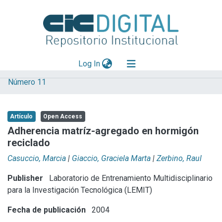
(current)
Log In
Número 11
Explorar
Mas información
Artículo
Open Access
Aportar material
Adherencia matríz-agregado en hormigón
reciclado
Statistics
Casuccio, Marcia
|
Giaccio, Graciela Marta
|
Zerbino, Raul
Publisher
Laboratorio de Entrenamiento Multidisciplinario
para la Investigación Tecnológica (LEMIT)
Fecha de publicación
2004