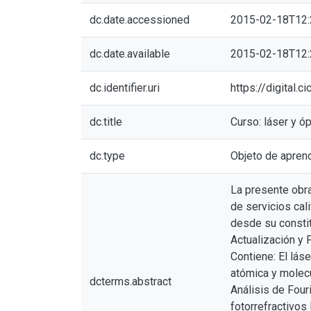
dc.date.accessioned
2015-02-18T12:
dc.date.available
2015-02-18T12:
dc.identifier.uri
https://digital.
dc.title
Curso: láser y óp
dc.type
Objeto de apren
La presente obra
de servicios cal
desde su constit
Actualización y 
Contiene: El lás
atómica y molecu
dcterms.abstract
Análisis de Fouri
fotorrefractivos