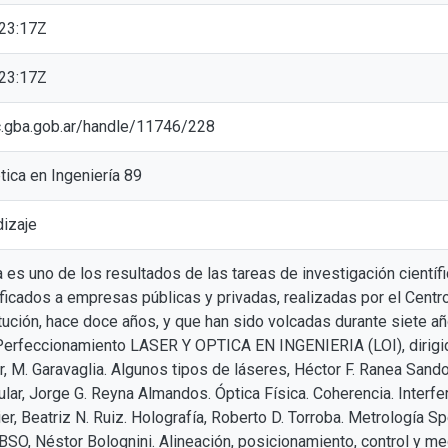
23:17Z
23:17Z
cic.gba.gob.ar/handle/11746/228
tica en Ingeniería 89
dizaje
 es uno de los resultados de las tareas de investigación científi
ificados a empresas públicas y privadas, realizadas por el Cent
ución, hace doce años, y que han sido volcadas durante siete a
Perfeccionamiento LASER Y OPTICA EN INGENIERIA (LOI), dirigido 
er, M. Garavaglia. Algunos tipos de láseres, Héctor F. Ranea Sand
lar, Jorge G. Reyna Almandos. Óptica Física. Coherencia. Interfer
er, Beatriz N. Ruiz. Holografía, Roberto D. Torroba. Metrología Sp
 BSO, Néstor Bolognini. Alineación, posicionamiento, control y med