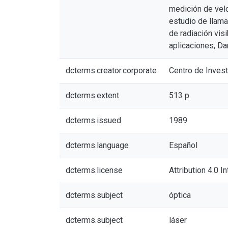
medición de velo
estudio de llama
de radiación visi
aplicaciones, Dan
dcterms.creator.corporate
Centro de Inves
dcterms.extent
513 p.
dcterms.issued
1989
dcterms.language
Español
dcterms.license
Attribution 4.0 I
dcterms.subject
óptica
dcterms.subject
láser