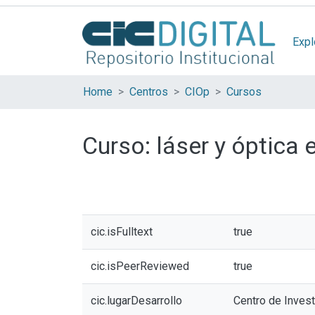
Expl
Home
Centros
CIOp
Cursos
Curso: láser y óptica 
cic.isFulltext
true
cic.isPeerReviewed
true
cic.lugarDesarrollo
Centro de Inves