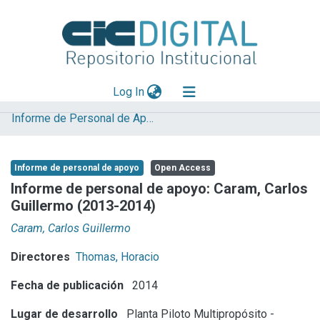
(current)
Log In
Informe de Personal de Apoyo
Explorar
Mas información
Informe de personal de apoyo
Open Access
Aportar material
Informe de personal de apoyo: Caram, Carlos
Guillermo (2013-2014)
Statistics
Caram, Carlos Guillermo
Directores
Thomas, Horacio
Fecha de publicación
2014
Lugar de desarrollo
Planta Piloto Multipropósito -