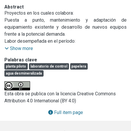
Abstract
Proyectos en los cuales colabora:

Puesta a punto, mantenimiento y adaptación de 
equipamiento existente y desarrollo de nuevos equipos 
frente a la potencial demanda.

Labor desempeñada en el período:

- Mantenimiento y modificación de instalaciones de Planta 
Show more
Piloto, laboratorio de control y desarrollo. (Pla.Pi.Mu.).

Palabras clave
- Colaboración en la instalación y puesta en marcha de 
planta piloto
laboratorio de control
papelera
equipos ingresados. (Pla.Pi.Mu.).

agua desmineralizada
- Control y desarrollo de procesos en escala de 
Laboratorio. (Pla.Pi.Mu.).

- Operación en escala Piloto de equipos utilizados en la 
Esta obra se publica con la licencia Creative Commons
Planta Piloto Multipropósito.

Attribution 4.0 International (BY 4.0)
(Pla.Pi.Mu.)

- Seguimiento de procesos de destilación en Planta Piloto, 
Full item page
para recuperación de solventes y producción de agua 
bidestilada, calidad Grado Reactivo. (Pla.Pi.Mu.).
