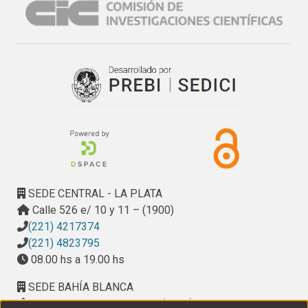
- Colaboración en el mantenimiento de Planta Piloto para 
producción de Agua desmineralizada. (Pla.Pi.Mu.).

- Colaboración en la regeneración y producción de agua 
desmineralizada.(Pla.Pi.Mu.).

- Puesta a punto y seguimiento de corridas en equipo 
prototipo de 90 litros de producción diaria de agua libre de 
arsénico por adsorción con arcillas ferruginosas. (U.N.L.P.- 
C.I.C.).

- Seguimiento de destilación fraccionada para la 
recuperación de acetona contaminada usada en el secado 
de cueros, para el C.I.T.E.C.(I.N.T.I.-C.I.C.).

- Apoyo técnico en el tratamiento de pulpa de celulosa 
SEDE CENTRAL - LA PLATA
proveniente del efluente de la papelera Cooperativa de 
Calle 526 e/ 10 y 11 – (1900)
trabajo San Jorge utilizando distintos solventes para 
(221) 4217374
producir productos de mayor valor agregado. U.N.L.P.-
(221) 4823795
Pla.Pi.Mu.).
08.00 hs a 19.00 hs
SEDE BAHÍA BLANCA
Calle Ciudad de Cali 320 – (8000). Universidad