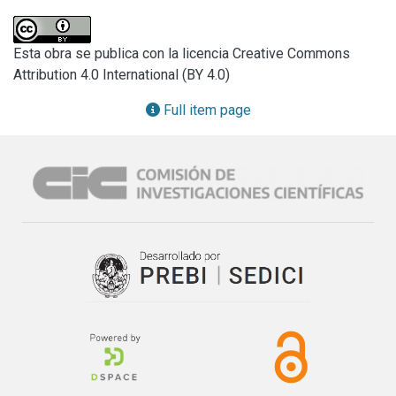
Anexo 6.2. Subsidios para Funcionamiento de Centros

Anexo 7.2. Convenio Marco CIC-Universidad Tecnológica 
Nacional (Regional La Plata)

Esta obra se publica con la licencia Creative Commons
Anexo 8.1. Extención del período de aplicación de fondos
Attribution 4.0 International (BY 4.0)
Full item page