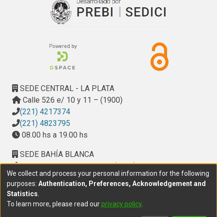
SEDE CENTRAL - LA PLATA
Calle 526 e/ 10 y 11 – (1900)
(221) 4217374
(221) 4823795
08.00 hs a 19.00 hs
SEDE BAHÍA BLANCA
Calle Ciudad de Cali 320 – (8000). Universidad
We collect and process your personal information for the following
Provincial del Sudoeste (UPSO)
purposes:
Authentication, Preferences, Acknowledgement and
(291) 459 2550
, interno 147
Statistics
.
10.00 h a 14.00 h
To learn more, please read our
privacy policy
.
delegacion.bahia@cic.gba.gob.ar