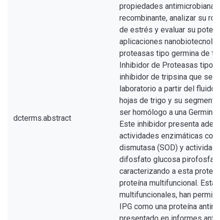
propiedades antimicrobianas 
recombinante, analizar su rol
de estrés y evaluar su potenc
aplicaciones nanobiotecnológi
proteasas tipo germina de tri
Inhibidor de Proteasas tipo 
inhibidor de tripsina que se a
laboratorio a partir del fluido
hojas de trigo y su segmento
ser homólogo a una Germin-li
dcterms.abstract
Este inhibidor presenta adem
actividades enzimáticas com
dismutasa (SOD) y actividad
difosfato glucosa pirofosfat
caracterizando a esta proteí
proteína multifuncional. Estas
multifuncionales, han permiti
IPG como una proteína antimi
presentado en informes anter