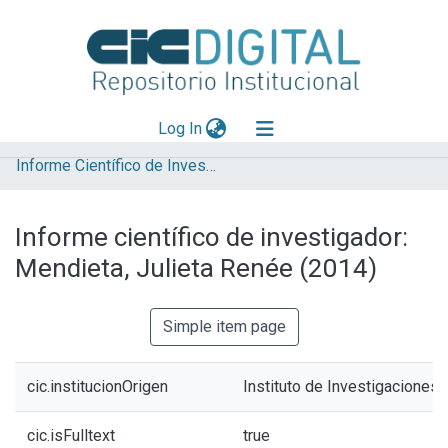
(current)
Log In
Informe Científico de Investigador
Explorar
Mas información
Informe científico de investigador:
Aportar material
Mendieta, Julieta Renée (2014)
Statistics
Simple item page
cic.institucionOrigen
Instituto de Investigaciones 
cic.isFulltext
true