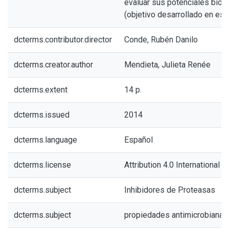
evaluar sus potenciales biot
(objetivo desarrollado en est
dcterms.contributor.director
Conde, Rubén Danilo
dcterms.creator.author
Mendieta, Julieta Renée
dcterms.extent
14 p.
dcterms.issued
2014
dcterms.language
Español
dcterms.license
Attribution 4.0 International (
dcterms.subject
Inhibidores de Proteasas
dcterms.subject
propiedades antimicrobianas