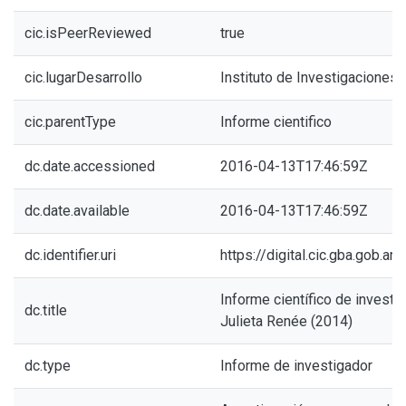
cic.isPeerReviewed
true
cic.lugarDesarrollo
Instituto de Investigaciones 
cic.parentType
Informe cientifico
dc.date.accessioned
2016-04-13T17:46:59Z
dc.date.available
2016-04-13T17:46:59Z
dc.identifier.uri
https://digital.cic.gba.gob.
Informe científico de investi
dc.title
Julieta Renée (2014)
dc.type
Informe de investigador