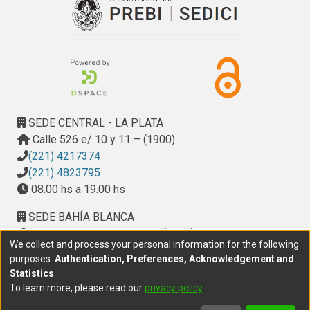
SEDE CENTRAL - LA PLATA
Calle 526 e/ 10 y 11 – (1900)
(221) 4217374
(221) 4823795
08.00 hs a 19.00 hs
SEDE BAHÍA BLANCA
Calle Ciudad de Cali 320 – (8000). Universidad
We collect and process your personal information for the following
Provincial del Sudoeste (UPSO)
purposes:
Authentication, Preferences, Acknowledgement and
(291) 459 2550
, interno 147
Statistics
.
10.00 h a 14.00 h
To learn more, please read our
privacy policy
.
delegacion.bahia@cic.gba.gob.ar