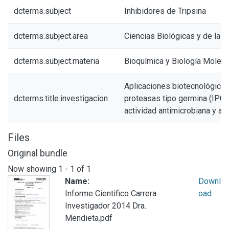
dcterms.subject
Inhibidores de Tripsina
dcterms.subject.area
Ciencias Biológicas y de la S
dcterms.subject.materia
Bioquímica y Biología Molecu
Aplicaciones biotecnológicas 
dcterms.title.investigacion
proteasas tipo germina (IPG).
actividad antimicrobiana y an
Files
Original bundle
Now showing
1 - 1 of 1
Name:
Downl
Informe Cientifico Carrera
oad
Investigador 2014 Dra.
Mendieta.pdf