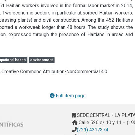
1 Haitian workers involved in the formal labor market in 2014, 
. Two economic sectors in particular absorbed Haitian workers: 
cessing plants) and civil construction. Among the 452 Haitians 
ported a workweek longer than 48 hours. The study shows the 
ation, expressed through the presence of Haitians in areas and 
pational health
environment
cia Creative Commons Attribution-NonCommercial 4.0
Full item page
SEDE CENTRAL - LA PLAT
Calle 526 e/ 10 y 11 – (19
(221) 4217374