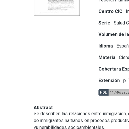
Centro CIC
In
Serie
Salud C
Volumen de la
Idioma
Españ
Materia
Cienc
Cobertura Esp
Extensión
p.
HDL
11746/895
Abstract
Se describen las relaciones entre inmigración, s
de inmigrantes haitianos en procesos productiv
vulnerabilidades socioambientales.
