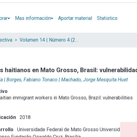
orar
Mas información
Aportar material
Statistics
ectiva
Volumen 14 | Número 4 (2018) | Trabajo
s haitianos en Mato Grosso, Brasil: vulnerabilida
la
|
Borges, Fabiano Tonaco
|
Machado, Jorge Mesquita Huet
tivo
aitian immigrant workers in Mato Grosso, Brazil: vulnerabilities
icación
2018
rrollo
Universidade Federal de Mato Grosso
Universidade
nense
Fundação Oswaldo Cruz. Brasília