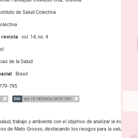
stituto de Salud Colectiva
olectiva
 revista
vol. 14, no. 4
ol
ias de la Salud
acial
Brasil
 779-795
3
DOI
doi: 10.18294/sc.2018.1391
alud, trabajo y ambiente con el objetivo de analizar la inserción 
os de Mato Grosso, destacando los riesgos para la salud y las 