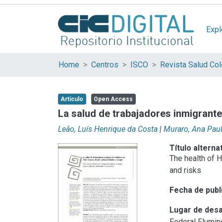
Expl
Home
Centros
ISCO
Revista Salud Col
Artículo
Open Access
La salud de trabajadores inmigrante
Leão, Luís Henrique da Costa
|
Muraro, Ana Pau
Título alterna
The health of H
and risks
Fecha de publ
Lugar de desa
Federal Flumi