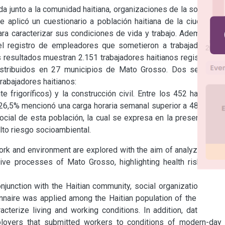
da junto a la comunidad haitiana, organizaciones de la sociedad 
 aplicó un cuestionario a población haitiana de la ciudad de 
ra caracterizar sus condiciones de vida y trabajo. Además, se 
 el registro de empleadores que sometieron a trabajadores a 
resultados muestran 2.151 trabajadores haitianos registrados 
istribuidos en 27 municipios de Mato Grosso. Dos sectores 
abajadores haitianos:

 frigoríficos) y la construcción civil. Entre los 452 haitianos 
 26,5% mencionó una carga horaria semanal superior a 48 horas. 
social de esta población, la cual se expresa en la presencia de 
lto riesgo socioambiental.
ork and environment are explored with the aim of analyzing the 
tive processes of Mato Grosso, highlighting health risks and 
njunction with the Haitian community, social organizations and 
nnaire was applied among the Haitian population of the city of 
cterize living and working conditions. In addition, data from 
mployers that submitted workers to conditions of modern-day 