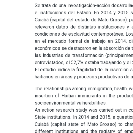
Se trata de una investigación-acción desarrolla
e instituciones del Estado. En 2014 y 2015 se
Cuiabá (capital del estado de Mato Grosso), pa
relevaron datos de distintas instituciones y
condiciones de esclavitud contemporánea. Los 
en el mercado formal de trabajo en 2014, d
económicos se destacaron en la absorción de tr
las industrias de transformación (principalmente
entrevistados, el 52,7% estaba trabajando y el
El estudio indica la fragilidad de la inserción 
haitianos en áreas y procesos productivos de a
The relationships among immigration, health, w
insertion of Haitian immigrants in the produc
socioenvironmental vulnerabilities.

An action research study was carried out in co
State institutions. In 2014 and 2015, a questio
Cuiabá (capital state of Mato Grosso) to chara
different institutions and the registry of e