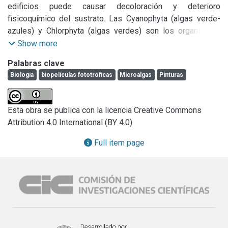
edificios puede causar decoloración y deterioro 
fisicoquímico del sustrato. Las Cyanophyta (algas verde-
azules) y Chlorphyta (algas verdes) son los organismos 
fototróficos más abundantes que colonizan fachadas 
Show more
donde la humedad está presente. Producen manchas 
Palabras clave
verdes, rojas y negras, dependiendo de las especies 
Biología
biopelículas fototróficas
Microalgas
Pinturas
colonizadoras, que a su vez alteran la estética llegando al 
deterioro de la pintura. Una vez que estos organismos se 
establecen formando una biopelícula, contribuyen al 
Esta obra se publica con la licencia Creative Commons
establecimiento de otros organismos tales como líquenes, 
Attribution 4.0 International (BY 4.0)
briófitos y plantas vasculares. El objetivo de este trabajo 
fue: a) identificar los taxones de organismos fototróficos 
Full item page
que forman biopelículas sobre paredes pintadas de 
construcciones urbanas, y b) ensayar el efecto antialgas de 
productos naturales para ser incorporados en pinturas. Se 
tomaron muestras de paredes pintadas con signos de 
deterioro estético. Las biopelículas se desprendieron con 
bisturí estéril, y se colocaron en solución salina estéril para 
su traslado al laboratorio. Las biopelículas se cultivaron en 