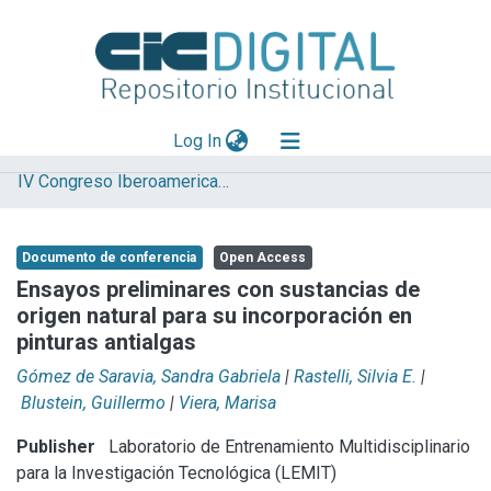
(current)
Log In
IV Congreso Iberoamericano y XII Jornada de Técnicas de Reparación y Conservación del Patrimonio
Explorar
Mas información
Documento de conferencia
Open Access
Aportar material
Ensayos preliminares con sustancias de
origen natural para su incorporación en
Statistics
pinturas antialgas
Gómez de Saravia, Sandra Gabriela
|
Rastelli, Silvia E.
|
Blustein, Guillermo
|
Viera, Marisa
Publisher
Laboratorio de Entrenamiento Multidisciplinario
para la Investigación Tecnológica (LEMIT)