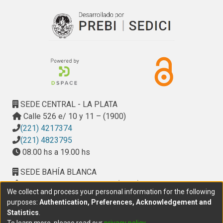
SEDE CENTRAL - LA PLATA
Calle 526 e/ 10 y 11 – (1900)
(221) 4217374
(221) 4823795
08.00 hs a 19.00 hs
SEDE BAHÍA BLANCA
Calle Ciudad de Cali 320 – (8000). Universidad
We collect and process your personal information for the following
Provincial del Sudoeste (UPSO)
purposes:
Authentication, Preferences, Acknowledgement and
(291) 459 2550
, interno 147
Statistics
.
10.00 h a 14.00 h
To learn more, please read our
privacy policy
.