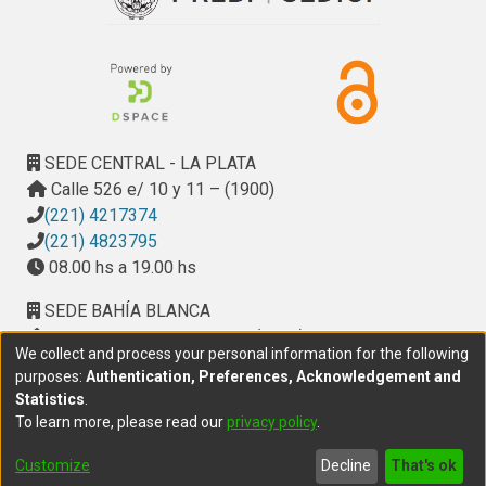
su difusión, forman parte de mi labor habitual la realización 
de cursos de perfeccionamiento, participar en eventos 
científicos y en publicaciones.
SEDE CENTRAL - LA PLATA
Calle 526 e/ 10 y 11 – (1900)
(221) 4217374
(221) 4823795
08.00 hs a 19.00 hs
SEDE BAHÍA BLANCA
Calle Ciudad de Cali 320 – (8000). Universidad
We collect and process your personal information for the following
Provincial del Sudoeste (UPSO)
purposes:
Authentication, Preferences, Acknowledgement and
(291) 459 2550
, interno 147
Statistics
.
10.00 h a 14.00 h
To learn more, please read our
privacy policy
.
delegacion.bahia@cic.gba.gob.ar
Customize
Decline
That's ok