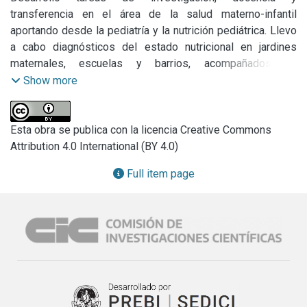
transferencia en el área de la salud materno-infantil 
aportando desde la pediatría y la nutrición pediátrica. Llevo 
a cabo diagnósticos del estado nutricional en jardines 
maternales, escuelas y barrios, acompañados de 
encuestas a las madres/padres/cuidador@s sobre 
Show more
percepciones y prácticas alimentarias y de salud. Los 
resultados de los diagnósticos y en función de las 
demandas o necesidades manifestadas por los adultos a 
Esta obra se publica con la licencia Creative Commons
cargo de los niños -sea dentro como fuera del hogar-, se 
Attribution 4.0 International (BY 4.0)
acompañan de acciones de sensibilización sobre las 
Full item page
problemáticas identificadas a fin de fortalecer sus 
competencias en el cuidado infantil. Responsable de la 
devolución a padres y docentes de los resultados de las 
evaluaciones antropométricas llevadas a cabo en los 
Jardines de infantes de Berisso y Ensenada. Respecto de 
la docencia, estoy a cargo de la elaboración de contenidos 
sobre lactancia materna, alimentación, hábitos saludables 
en los primeros años de la vida. Asimismo estas tareas y 