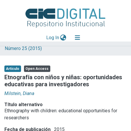
(current)
Log In
Número 25 (2015)
Explorar
Mas información
Artículo
Open Access
Aportar material
Etnografía con niños y niñas: oportunidades
educativas para investigadores
Statistics
Milstein, Diana
Título alternativo
Ethnography with children: educational opportunities for
researchers
Fecha de publicación
2015