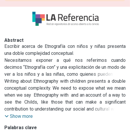
Abstract
Escribir acerca de Etnografía con niños y niñas presenta 
una doble complejidad conceptual.

Necesitamos exponer a qué nos referimos cuando 
decimos “Etnografía con” y una explicitación de un modo de 
ver a los niños y a las niñas, como quienes pueden hacer 
una contribución relevante a la comprensión de nuestros 
Writing about Ethnography with children presents a double 
mundos sociales y culturales. Para entender algunos de los 
conceptual complexity. We need to expose what we mean 
aspectos relevantes de esta contribución, propongo pensar 
when we say  Ethnography with  and an account of a way to 
la Etnografía con niños y niñas como un proceso educativo 
see the Childs, like those that can make a significant 
para investigadores. De ahí que en este artículo, en lugar de 
contribution to understanding our social and cultural worlds. 
poner el foco en los niños y las niñas como aprendices, lo 
To understand some of the important aspects of this 
Show more
pondremos en los investigadores para preguntarnos sobre 
contribution, I propose think Ethnography with children as an 
Palabras clave
las oportunidades y posibilidades que abre la Etnografía 
educational process for researchers. In that sense, in this 