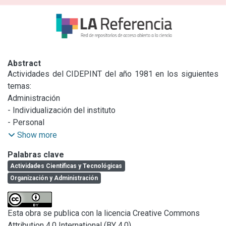
Abstract
Actividades del CIDEPINT del año 1981 en los siguientes 
temas:

Administración

- Individualización del instituto

- Personal

- Becarios

Show more
- Infraestructura

Palabras clave
- Obras civiles y terrenos

Actividades Científicas y Tecnológicas
- Documentación y biblioteca

Organización y Administración
- Equipamiento

Actividades científicas y técnicas

- Investigaciones

Esta obra se publica con la licencia Creative Commons
- Docencia

Attribution 4.0 International (BY 4.0)