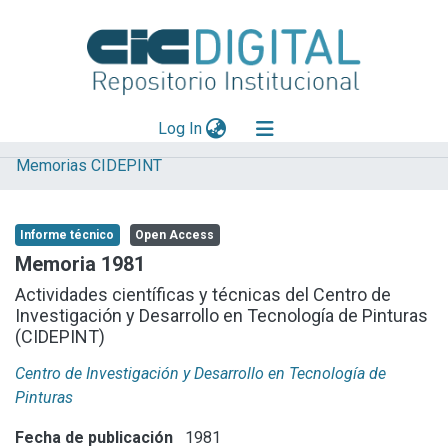
(current)
Log In
Memorias CIDEPINT
Explorar
Mas información
Informe técnico
Open Access
Aportar material
Memoria 1981
Statistics
Actividades científicas y técnicas del Centro de
Investigación y Desarrollo en Tecnología de Pinturas
(CIDEPINT)
Centro de Investigación y Desarrollo en Tecnología de
Pinturas
Fecha de publicación
1981