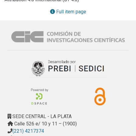
- Tesis

- Congresos y reuniones científicas

Full item page
- Otras actividades

- Trabajos realizados y publicados

- Convenios

- Acciones de asesoramiento y servicios técnicos

Rendición general de cuentas

- Cuenta de ingresos

- Cuenta de egresos
SEDE CENTRAL - LA PLATA
Calle 526 e/ 10 y 11 – (1900)
(221) 4217374