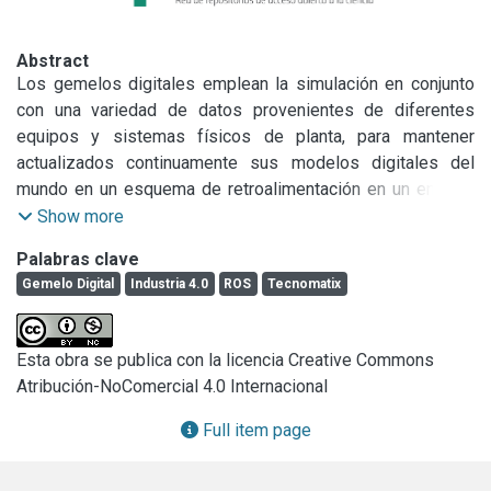
Abstract
Los gemelos digitales emplean la simulación en conjunto 
con una variedad de datos provenientes de diferentes 
equipos y sistemas físicos de planta, para mantener 
actualizados continuamente sus modelos digitales del 
mundo en un esquema de retroalimentación en un entorno 
virtual que facilita la toma de decisiones. La 
Show more
heterogeneidad de hardware y software existente requiere 
Palabras clave
del desarrollo de arquitecturas de software para que los 
Gemelo Digital
Industria 4.0
ROS
Tecnomatix
diversos componentes se integren e interactúen mediante 
el intercambio de información. En este trabajo se propone 
el diseño y construcción de una arquitectura de software 
Esta obra se publica con la licencia Creative Commons
que integra un simulador de procesos de manufactura con 
Atribución-NoComercial 4.0 Internacional
el sistema operativo de robots (ROSRobot Operating 
System). La propuesta se prueba con el simulador 
Full item page
Tecnomatix de Siemens® y la distribución libre ROS 
Melodic. Se presenta una instancia de la arquitectura de 