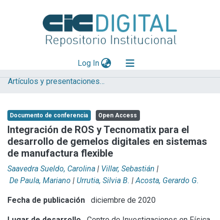
(current)
Log In
Artículos y presentaciones en Congresos
Explorar
Mas información
Documento de conferencia
Open Access
Aportar material
Integración de ROS y Tecnomatix para el
desarrollo de gemelos digitales en sistemas
Statistics
de manufactura flexible
Saavedra Sueldo, Carolina
|
Villar, Sebastián
|
De Paula, Mariano
|
Urrutia, Silvia B.
|
Acosta, Gerardo G.
Fecha de publicación
diciembre de 2020
Lugar de desarrollo
Centro de Investigaciones en Física