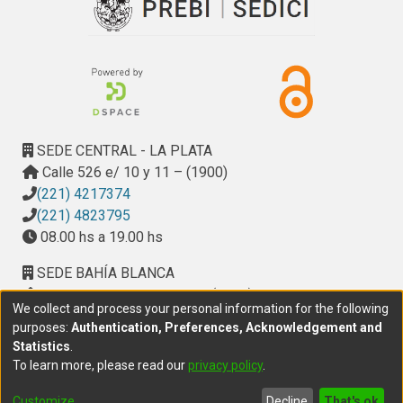
SEDE CENTRAL - LA PLATA
Calle 526 e/ 10 y 11 – (1900)
(221) 4217374
(221) 4823795
08.00 hs a 19.00 hs
SEDE BAHÍA BLANCA
Calle Ciudad de Cali 320 – (8000). Universidad
We collect and process your personal information for the following
Provincial del Sudoeste (UPSO)
purposes:
Authentication, Preferences, Acknowledgement and
(291) 459 2550
, interno 147
Statistics
.
10.00 h a 14.00 h
To learn more, please read our
privacy policy
.
delegacion.bahia@cic.gba.gob.ar
Customize
Decline
That's ok