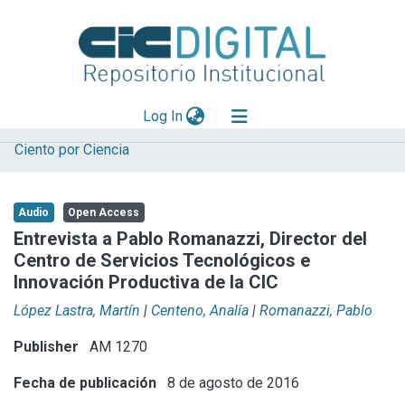
(current)
Log In
Ciento por Ciencia
Explorar
Mas información
Audio
Open Access
Aportar material
Entrevista a Pablo Romanazzi, Director del
Centro de Servicios Tecnológicos e
Statistics
Innovación Productiva de la CIC
López Lastra, Martín
|
Centeno, Analía
|
Romanazzi, Pablo
Publisher
AM 1270
Fecha de publicación
8 de agosto de 2016