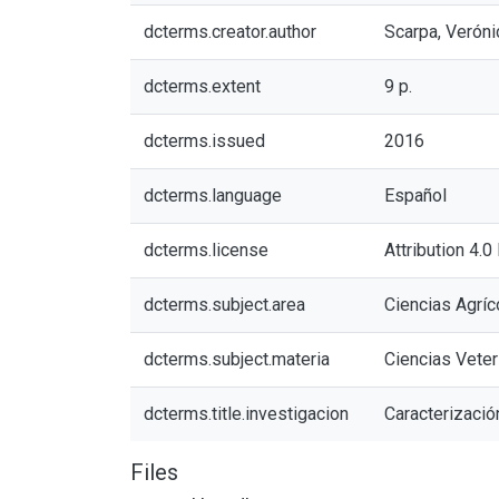
dcterms.creator.author
Scarpa, Veróni
dcterms.extent
9 p.
dcterms.issued
2016
dcterms.language
Español
dcterms.license
Attribution 4.0
dcterms.subject.area
Ciencias Agríc
dcterms.subject.materia
Ciencias Veter
dcterms.title.investigacion
Caracterizació
Files