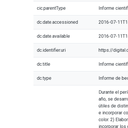
cic.parentType
Informe cientif
dc.date.accessioned
2016-07-11T1
dc.date.available
2016-07-11T1
dc.identifier.uri
https://digita
dc.title
Informe cientí
dc.type
Informe de be
Durante el per
año, se desarr
útiles de disti
e incorporar c
color. 2) Elabo
incorporar los 