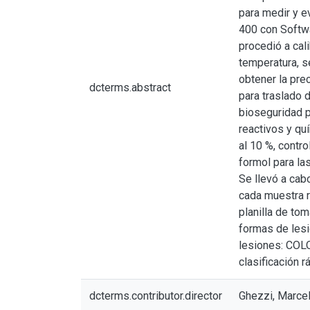
para medir y ev
400 con Softwa
procedió a cal
temperatura, se
obtener la pre
dcterms.abstract
para traslado d
bioseguridad p
reactivos y qu
al 10 %, contr
formol para la
Se llevó a cabo
cada muestra r
planilla de to
formas de lesio
lesiones: COLOR
clasificación r
dcterms.contributor.director
Ghezzi, Marcel