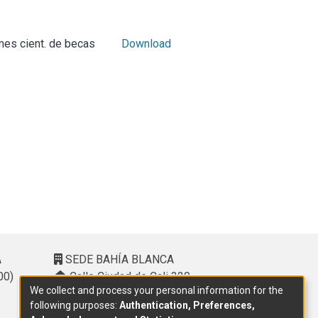
es cient. de becas
Download
A
SEDE BAHÍA BLANCA
00)
Calle Ciudad de Cali 320 –
We collect and process your personal information for the
(8000). Universidad Provincial del
following purposes:
Authentication, Preferences,
Sudoeste (UPSO)