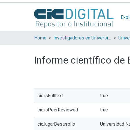
Expl
Home
Investigadores en Universidades Nacionales de la provincia de Buenos Aires
Informe científico de
cic.isFulltext
true
cic.isPeerReviewed
true
cic.lugarDesarrollo
Universidad Na