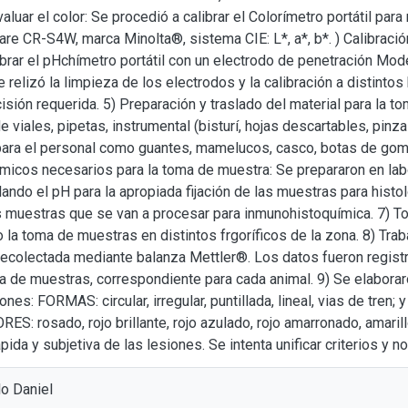
aluar el color: Se procedió a calibrar el Colorímetro portátil par
re CR-S4W, marca Minolta®, sistema CIE: L*, a*, b*. ) Calibració
ibrar el pHchímetro portátil con un electrodo de penetración Mod
 relizó la limpieza de los electrodos y la calibración a distintos
cisión requerida. 5) Preparación y traslado del material para la
e viales, pipetas, instrumental (bisturí, hojas descartables, pinza
ara el personal como guantes, mamelucos, casco, botas de goma,
ímicos necesarios para la toma de muestra: Se prepararon en la
olando el pH para la apropiada fijación de las muestras para hist
s muestras que se van a procesar para inmunohistoquímica. 7) To
 la toma de muestras en distintos frgoríficos de la zona. 8) Trab
ecolectada mediante balanza Mettler®. Los datos fueron regist
ma de muestras, correspondiente para cada animal. 9) Se elaborar
nes: FORMAS: circular, irregular, puntillada, lineal, vias de tren;
ES: rosado, rojo brillante, rojo azulado, rojo amarronado, amaril
ápida y subjetiva de las lesiones. Se intenta unificar criterios y 
o Daniel