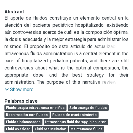
Abstract
El aporte de fluidos constituye un elemento central en la 
atención del paciente pediátrico hospitalizado, existiendo 
aún controversias acerca de cuál es la composición óptima, 
la dosis adecuada y la mejor estrategia para administrar los 
mismos. El propósito de este artículo de actualización es 
brindar al médico que se desempeña en las diferentes 
Intravenous fluids administration is a central element in the 
áreas de la internación pediátrica, conceptos y enfoques 
care of hospitalized pediatric patients, and there are still 
terapéuticos que lo ayuden en la asistencia de los 
controversies about what is the optimal composition, the 
pacientes que por diversos motivos requieren la 
appropriate dose, and the best strategy for their 
administración de fluidos endovenosos. La recomendación 
administration. The purpose of this narrative review is to 
de utilizar cristaloides en la reanimación es casi uniforme. 
provide the physicians who works in the different areas of 
Show more
Se observa una clara tendencia al uso de soluciones 
pediatric hospitalization, concepts and therapeutic 
Palabras clave
isotónicas balanceadas para la reposición del déficit previo 
approaches that help them in the care of patients who for 
Fluidoterapia intravenosa en niños
Sobrecarga de fluidos
y el aporte de fluidos de mantenimiento. En relación a la 
diverse reasons require administration of intravenous 
Reanimación con fluidos
Fluidos de mantenimiento
dosis y a la estrategia, es generalizada la recomendación 
fluids. The recommendation to use crystalloids in 
Fluidos balanceados
Intravenous fluid therapy in children
de un enfoque más restrictivo en el aporte de volumen, aún 
resuscitation is almost uniform.

Fluid overload
Fluid resuscitation
Maintenance fluids
en los pacientes con shock, donde es necesario lograr un 
There is a clear trend towards the use of balanced isotonic 