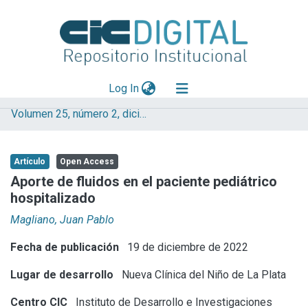
(current)
Log In
Volumen 25, número 2, diciembre 2022
Explorar
Mas información
Artículo
Open Access
Aportar material
Aporte de fluidos en el paciente pediátrico
hospitalizado
Statistics
Magliano, Juan Pablo
Fecha de publicación
19 de diciembre de 2022
Lugar de desarrollo
Nueva Clínica del Niño de La Plata
Centro CIC
Instituto de Desarrollo e Investigaciones