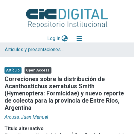
(current)
Log In
Artículos y presentaciones en Congresos
Explorar
Mas información
Artículo
Open Access
Aportar material
Correciones sobre la distribución de
Acanthostichus serratulus Smith
Statistics
(Hymenoptera: Formicidae) y nuevo reporte
de colecta para la provincia de Entre Ríos,
Argentina
Arcusa, Juan Manuel
Título alternativo