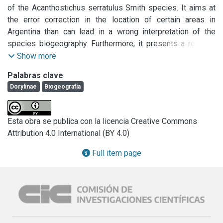
especie. Además se presenta registro de una nueva 
of the Acanthostichus serratulus Smith species. It aims at 
colecta para la Provincia de Entre Ríos, Argentina.
the error correction in the location of certain areas in 
Argentina than can lead in a wrong interpretation of the 
species biogeography. Furthermore, it presents a register 
of a new collection for Entre Ríos Province, Argentina.
Show more
Palabras clave
Dorylinae
Biogeografía
Esta obra se publica con la licencia Creative Commons
Attribution 4.0 International (BY 4.0)
Full item page