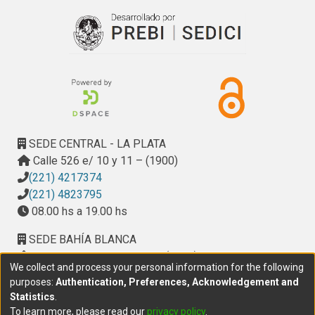
SEDE CENTRAL - LA PLATA
Calle 526 e/ 10 y 11 – (1900)
(221) 4217374
(221) 4823795
08.00 hs a 19.00 hs
SEDE BAHÍA BLANCA
Calle Ciudad de Cali 320 – (8000). Universidad
We collect and process your personal information for the following
Provincial del Sudoeste (UPSO)
purposes:
Authentication, Preferences, Acknowledgement and
(291) 459 2550
, interno 147
Statistics
.
10.00 h a 14.00 h
To learn more, please read our
privacy policy
.