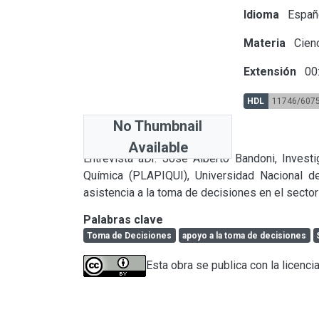
Idioma
Españ
Materia
Cien
Extensión
00
HDL
11746/607
No Thumbnail
Abstract
Available
Entrevista aDr. José Alberto Bandoni, Investi
Química (PLAPIQUI), Universidad Nacional de
asistencia a la toma de decisiones en el sector
Palabras clave
Toma de Decisiones
apoyo a la toma de decisiones
Esta obra se publica con la licenci