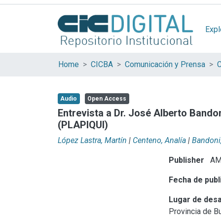
Expl
Home
CICBA
Comunicación y Prensa
C
Audio
Open Access
Entrevista a Dr. José Alberto Bandon
(PLAPIQUI)
López Lastra, Martín
|
Centeno, Analía
|
Bandoni,
Publisher
AM
Fecha de publ
Lugar de desa
Provincia de B