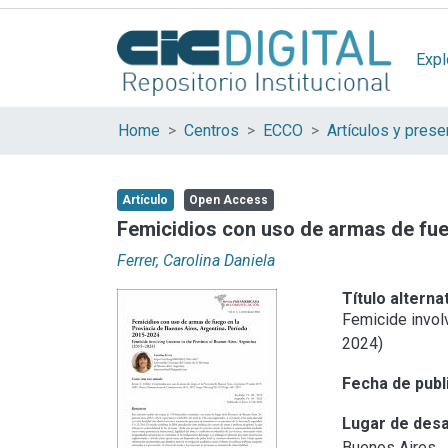
Expl
Home
Centros
ECCO
Artículo
Open Access
Femicidios con uso de armas de fue
Ferrer, Carolina Daniela
Título alterna
Femicide invol
2024)
Fecha de publ
Lugar de desa
Buenos Aires