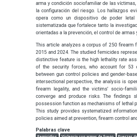
arma y condición sociofamiliar de las víctima
la configuración del riesgo. Los hallazgos evi
opera como un dispositivo de poder letal e
sistematizada que fortalece tanto la investiga
orientadas a la prevención, el control de armas 
This article analyzes a corpus of 250 firearm 
2015 and 2024. The studied femicides represen
distinctive feature is the high lethality rate 
of the security forces, who account for 53 c
between gun control policies and gender-based 
intersectional perspective, the analysis is opera
firearm legality, and the victims’ socio-famil
converge and produce risks. The findings sho
possession function as mechanisms of lethal p
This study provides systematized informatio
policies aimed at prevention, firearm control and
Palabras clave
Femicidios
Violencia con armas de fuego
Fuerzas d