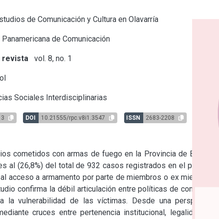
tudios de Comunicación y Cultura en Olavarría
 Panamericana de Comunicación
 revista
vol. 8, no. 1
ol
ias Sociales Interdisciplinarias
13
DOI
10.21555/rpc.v8i1.3547
ISSN
2683-2208
dios cometidos con armas de fuego en la Provincia de Buenos 
s al (26,8%) del total de 932 casos registrados en el período. 
ada al acceso a armamento por parte de miembros o ex miembros 
dio confirma la débil articulación entre políticas de control de 
a la vulnerabilidad de las víctimas. Desde una perspectiva 
mediante cruces entre pertenencia institucional, legalidad del 