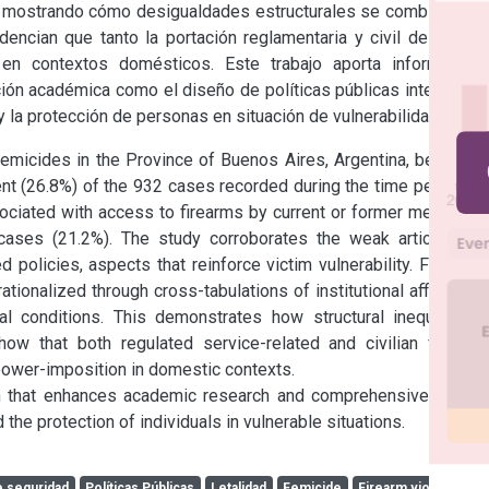
s, mostrando cómo desigualdades estructurales se combinan en 
dencian que tanto la portación reglamentaria y civil de armas 
n contextos domésticos. Este trabajo aporta información 
ción académica como el diseño de políticas públicas integrales 
y la protección de personas en situación de vulnerabilidad.
femicides in the Province of Buenos Aires, Argentina, between 
t (26.8%) of the 932 cases recorded during the time period. A 
associated with access to firearms by current or former members 
ases (21.2%). The study corroborates the weak articulation 
policies, aspects that reinforce victim vulnerability. From an 
tionalized through cross-tabulations of institutional affiliation, 
ial conditions. This demonstrates how structural inequalities 
w that both regulated service-related and civilian firearm 
ower-imposition in domestic contexts.

n that enhances academic research and comprehensive public 
 the protection of individuals in vulnerable situations.
e seguridad
Políticas Públicas
Letalidad
Femicide
Firearm violence