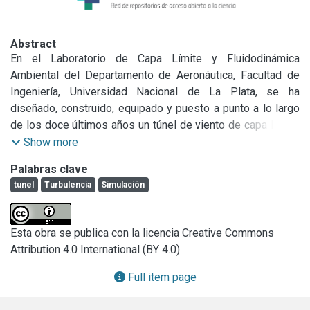
Abstract
En el Laboratorio de Capa Límite y Fluidodinámica 
Ambiental del Departamento de Aeronáutica, Facultad de 
Ingeniería, Universidad Nacional de La Plata, se ha 
diseñado, construido, equipado y puesto a punto a lo largo 
de los doce últimos años un túnel de viento de capa límite. 
Ello ha sido posible merced al generoso apoyo de SECYT, 
Show more
CONICET, CIC y la Secretaría de Vivienda y Ordenamiento 
Palabras clave
Ambiental.

tunel
Turbulencia
Simulación
Dicho túnel es cerrado (con recirculación de flujo) y posee 
distintos dispositivos para adecuar el flujo con el fin de 
Esta obra se publica con la licencia Creative Commons
permitir la simulación de las características turbulentas de 
Attribution 4.0 International (BY 4.0)
la baja capa límite atmosférica. Su descripción, 
características así como los sistemas de adquisición y 
Full item page
procesamiento del mismo se detallan más abajo.