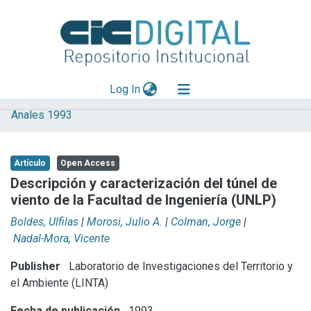
(current)
Log In
Anales 1993
Explorar
Mas información
Artículo
Open Access
Aportar material
Descripción y caracterización del túnel de
viento de la Facultad de Ingeniería (UNLP)
Statistics
Boldes, Ulfilas
|
Morosi, Julio A.
|
Colman, Jorge
|
Nadal-Mora, Vicente
Publisher
Laboratorio de Investigaciones del Territorio y
el Ambiente (LINTA)
Fecha de publicación
1993