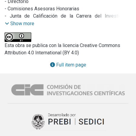
- Directorio

- Comisiones Asesoras Honorarias

- Junta de Calificación de la Carrera del Investigador 
Científico y Tecnológico.

Show more
- Grupo Asesor

º Plan de Acciones.

º Ingresos a la Carrera del Investigador Científico y 
Esta obra se publica con la licencia Creative Commons
Tecnológico

Attribution 4.0 International (BY 4.0)
º Formación de Recursos Humanos:

Full item page
- Becas de Entrenamiento para alumnos universitarios 
avanzados.

- Becas de Estudio (año 1998)

- Becas de Estudio (2º año)

- Becas de Perfeccionamiento (año 1998)

- Becas de Perfeccionamiento (2º año)

º Subsidios para la investigación.

º Promoción y difusión de la ciencia.

º Proyectos especiales de Investigación y Desarrollo.

º Convenios y acuerdos.
