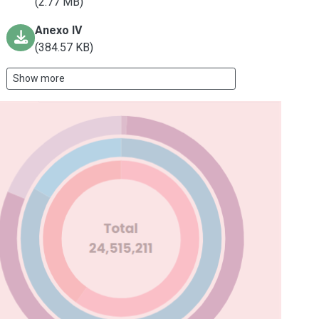
(2.77 MB)
Anexo IV
(384.57 KB)
Show more