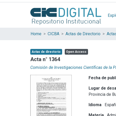
Expl
Home
CICBA
Actas de Directorio
Acta
Actas de directorio
Open Access
Acta n° 1364
Comisión de Investigaciones Científicas de la 
Fecha de publ
Lugar de desa
Provincia de B
Idioma
Españ
Materia
Admin