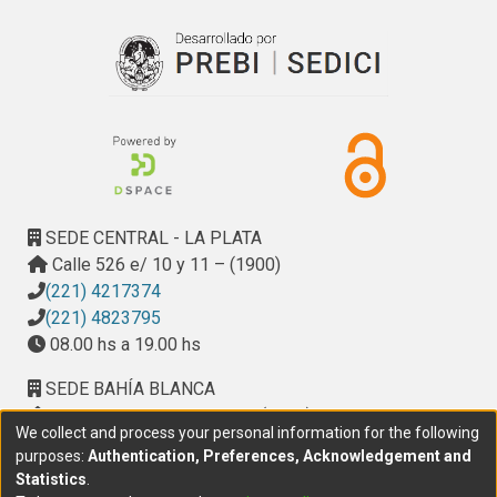
diabetes tipo 2, c) prevención y control de diabetes 
gestacional y c) prevención y control de factores de riesgo 
cardiovascular inducidas por hábitos no saludables. 
Igualmente en la promoción de la participación activa del 
paciente en el control y tratamiento de su enfermedad.
SEDE CENTRAL - LA PLATA
Calle 526 e/ 10 y 11 – (1900)
(221) 4217374
(221) 4823795
08.00 hs a 19.00 hs
SEDE BAHÍA BLANCA
Calle Ciudad de Cali 320 – (8000). Universidad
We collect and process your personal information for the following
Provincial del Sudoeste (UPSO)
purposes:
Authentication, Preferences, Acknowledgement and
(291) 459 2550
, interno 147
Statistics
.
10.00 h a 14.00 h