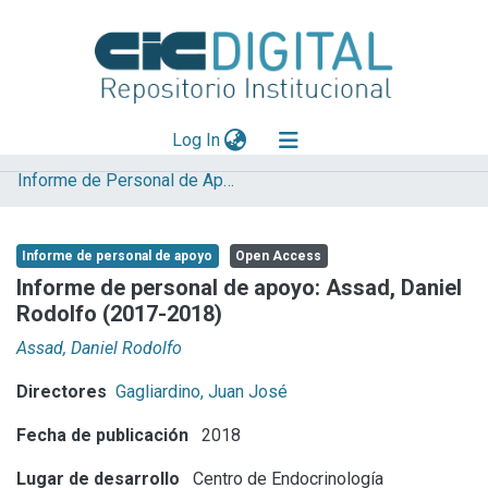
(current)
Log In
Informe de Personal de Apoyo
Explorar
Mas información
Informe de personal de apoyo
Open Access
Aportar material
Informe de personal de apoyo: Assad, Daniel
Rodolfo (2017-2018)
Statistics
Assad, Daniel Rodolfo
Directores
Gagliardino, Juan José
Fecha de publicación
2018
Lugar de desarrollo
Centro de Endocrinología