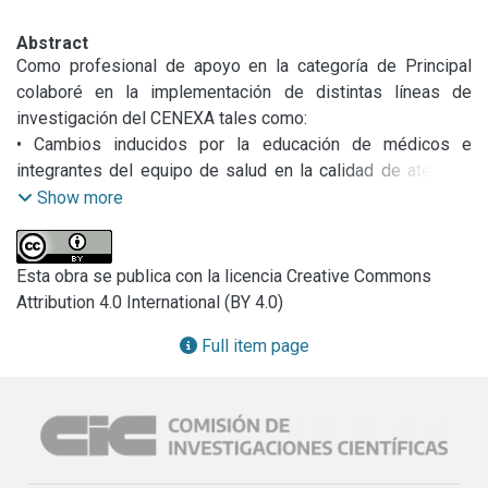
Abstract
Como profesional de apoyo en la categoría de Principal 
colaboré en la implementación de distintas líneas de 
investigación del CENEXA tales como:

• Cambios inducidos por la educación de médicos e 
integrantes del equipo de salud en la calidad de atención 
de personas con diabetes

Show more
• Costos de atención y control de personas con diabetes

• Educación para el autocuidado de personas con diabetes 
tipo 1, tipo 2, tipo 2 con insulina, diabetes gestacional y 
Esta obra se publica con la licencia Creative Commons
factores de riesgo cardiovascular

Attribution 4.0 International (BY 4.0)
• Capacitación de integrantes del equipo de salud (médicos 
Full item page
y enfermeras) en el nivel primario de atención en el área de 
diabetes y factores de riesgo cardiovascular

• Capacitación de educadores para la educación de mujeres 
embarazadas (Programa EDUGEST)

Todas estas actividades están relacionadas con a) la 
prevención primaria de diabetes, b) control y tratamiento de 