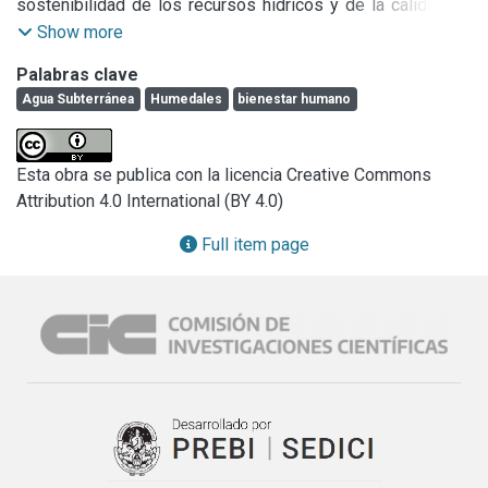
sostenibilidad de los recursos hídricos y de la calidad de 
vida de las comunidades dependientes de los servicios 
Show more
que ellos proporcionan. Este trabajo presenta algunos de 
Palabras clave
los resultados logrados dentro de la ejecución del proyecto 
Agua Subterránea
Humedales
bienestar humano
UNESCO IGCP 604, con el cual se pretende elaborar un 
marco conceptual sobre las interacciones aguas 
subterráneas–humedalesbienestar humano en 
Esta obra se publica con la licencia Creative Commons
Iberoamérica y la Península Ibérica a través de la 
Attribution 4.0 International (BY 4.0)
investigación científica y la cooperación internacional. 
Hasta la fecha se ha recopilado información de 48 
Full item page
humedales y lagos sobre los cuales, se detecta la 
relevancia de realizar ejercicios de balance de masa, la 
necesidad encontrar un procedimiento más adecuado para 
medir la dimensión de los servicios y propender por una 
mayor participación de los usuarios en la gestión.