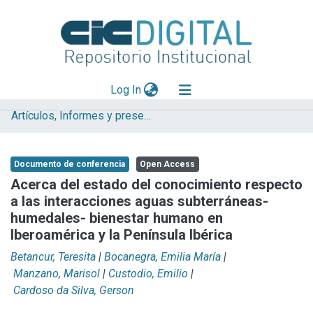
(current)
Log In
Artículos, Informes y presentaciones en Congresos
Explorar
Mas información
Documento de conferencia
Open Access
Aportar material
Acerca del estado del conocimiento respecto
a las interacciones aguas subterráneas-
Statistics
humedales- bienestar humano en
Iberoamérica y la Península Ibérica
Betancur, Teresita
|
Bocanegra, Emilia María
|
Manzano, Marisol
|
Custodio, Emilio
|
Cardoso da Silva, Gerson