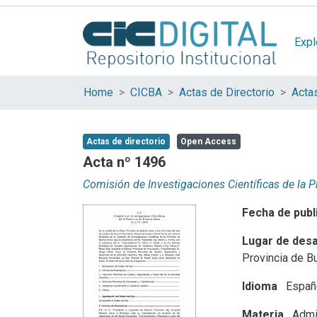
Expl
Home
CICBA
Actas de Directorio
Acta
Actas de directorio
Open Access
Acta nº 1496
Comisión de Investigaciones Científicas de la 
Fecha de publ
Lugar de desa
Provincia de B
Idioma
Españ
Materia
Admin