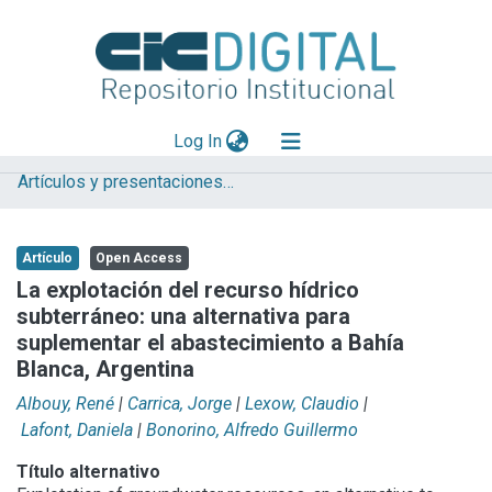
(current)
Log In
Artículos y presentaciones en Congresos
Explorar
Mas información
Artículo
Open Access
Aportar material
La explotación del recurso hídrico
subterráneo: una alternativa para
Statistics
suplementar el abastecimiento a Bahía
Blanca, Argentina
Albouy, René
|
Carrica, Jorge
|
Lexow, Claudio
|
Lafont, Daniela
|
Bonorino, Alfredo Guillermo
Título alternativo