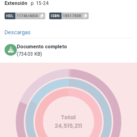
Extensión
p. 15-24
HDL
11746/4004
ISBN
1851-7838
Descargas
Documento completo
(734.03 KB)