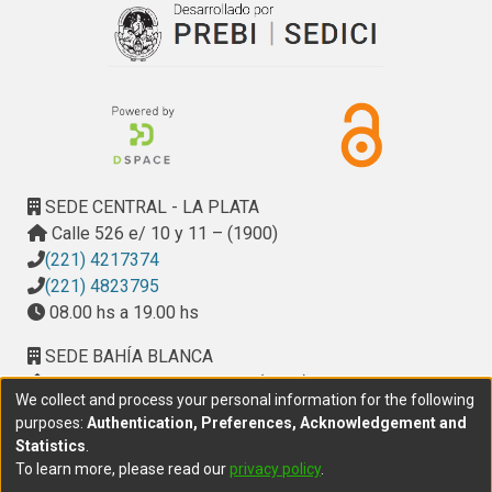
explotación racional del acuífero, sustentable en el tiempo, 
locality. A rational exploitation of the aquifer, sustainable in 
constituye una alternativa técnica viable para paliar la crítica 
time, constitutes a viable alternative to alleviate the critical 
situación hídrica.
water situation.
SEDE CENTRAL - LA PLATA
Calle 526 e/ 10 y 11 – (1900)
(221) 4217374
(221) 4823795
08.00 hs a 19.00 hs
SEDE BAHÍA BLANCA
Calle Ciudad de Cali 320 – (8000). Universidad
We collect and process your personal information for the following
Provincial del Sudoeste (UPSO)
purposes:
Authentication, Preferences, Acknowledgement and
(291) 459 2550
, interno 147
Statistics
.
10.00 h a 14.00 h
To learn more, please read our
privacy policy
.
delegacion.bahia@cic.gba.gob.ar