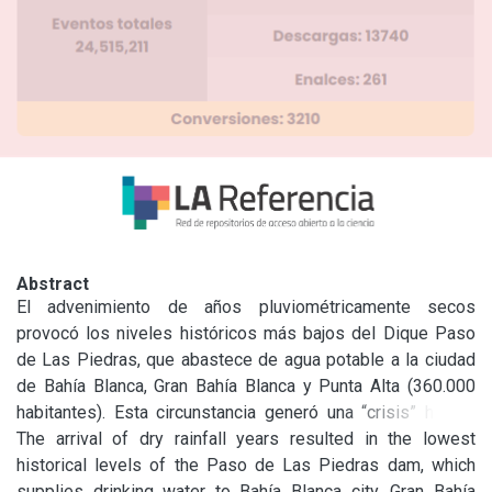
Abstract
El advenimiento de años pluviométricamente secos 
provocó los niveles históricos más bajos del Dique Paso 
de Las Piedras, que abastece de agua potable a la ciudad 
de Bahía Blanca, Gran Bahía Blanca y Punta Alta (360.000 
habitantes). Esta circunstancia generó una “crisis” hídrica 
que responde más a problemas de gestión y de control, 
The arrival of dry rainfall years resulted in the lowest 
que a la falta de proyectos técnicos o de la disponibilidad 
historical levels of the Paso de Las Piedras dam, which 
del recurso hídrico. Esta contribución tiene como objetivo 
supplies drinking water to Bahía Blanca city, Gran Bahía 