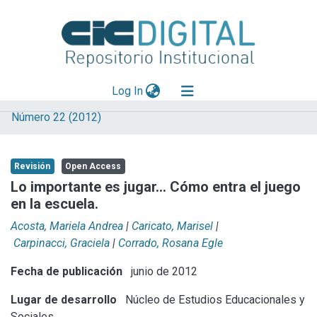
(current)
Log In
Número 22 (2012)
Explorar
Mas información
Revisión
Open Access
Aportar material
Lo importante es jugar… Cómo entra el juego
en la escuela.
Statistics
Acosta, Mariela Andrea
|
Caricato, Marisel
|
Carpinacci, Graciela
|
Corrado, Rosana Egle
Fecha de publicación
junio de 2012
Lugar de desarrollo
Núcleo de Estudios Educacionales y
Sociales