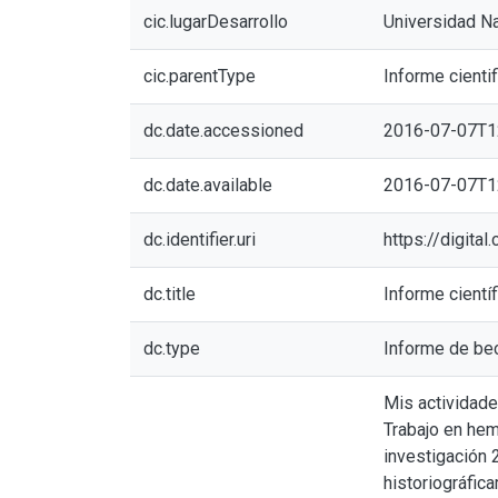
cic.lugarDesarrollo
Universidad Na
cic.parentType
Informe cientif
dc.date.accessioned
2016-07-07T1
dc.date.available
2016-07-07T1
dc.identifier.uri
https://digita
dc.title
Informe cientí
dc.type
Informe de be
Mis actividade
Trabajo en hem
investigación 
historiográfica