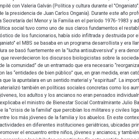
mpilé con Valeria Galván (Política y cultura durante el "Onganiato
de la presidencia de Juan Carlos Onganía). Durante este año pro
 la Secretaría del Menor y la Familia en el período 1976-1983 y a
olítica social tuvo como uno de sus claros fundamentos el restabl
stico de los funcionarios, había sido infiltrada y destruida por 
ganiato" el MBS se basaba en un programa desarrollista y era lla
dura se basó fuertemente en la "lucha antisubversiva" y era denom
 que reverdecieron los discursos biologicistas sobre la sociedad
 de la comunidad” de un entramado que era necesario “reorganizar
n las “entidades de bien público” que, en gran medida, eran catól
a que la apuntalara en un sentido material y "espiritual". La impor
aterializó también en políticas sociales concretas como los aum
 jóvenes, los adultos y los ancianos no eran pensados individua
 explicaba el ministro de Bienestar Social Contralmirante Julio Ba
 la "crisis de la familia" que percibían los militares y civiles li
entre los más jóvenes de la familia y los abuelos. En este conte
 actividades en diferentes instituciones geriátricas, ubicadas pr
promover el encuentro entre niños, jóvenes y ancianos; y también 