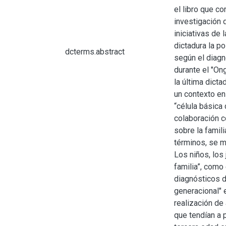
el libro que co
investigación 
iniciativas de
dictadura la p
dcterms.abstract
según el diagnó
durante el "On
la última dicta
un contexto en
“célula básica
colaboración co
sobre la famili
términos, se m
Los niños, los
familia”, como
diagnósticos de
generacional" 
realización de
que tendían a 