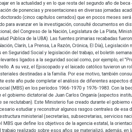
bajar en la actualidad y en lo que resta del segundo año de beca
ización de ponencias y presentaciones en diversas jornadas acad
 doctorado (cinco capítulos cerrados) que en pocos meses será c
ado para avanzar en la investigación, consulté documentos en di
cional, del Congreso de la Nación, Legislatura de La Plata, Mini
alud Pública de la UBA). Las fuentes primarias recabadas fueron:
Nación, Clarín, La Prensa, La Razón, Crónica, El Día), Legislación 
 en Seguridad Social y legislación del trabajo, el boletín semanal
evantes ligados a la seguridad social como, por ejemplo, el "P
llo. A su vez, el Episcopado y el laicado católico tuvieron un ro
isteriales destinadas a la familia. Por ese motivo, también consu
nte este año pude completar el análisis de diferentes aspectos de
ocial (MBS) en los períodos 1966-1970 y 1976-1983. Con la beca
 el gobierno dictatorial de Juan Carlos Onganía (aspectos instit
e se reclutaban). Este Ministerio fue creado durante el gobierno
ecesario estudiar y reconstruir algunos rasgos centrales de esa 
estructura ministerial (secretarías, subsecretarias, servicios naci
el MBS que define los objetivos de la agencia estatal, la orientaci
El trabajo realizado sobre esos años se materializó, además, en 