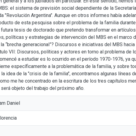
 general y a los jubilados en particular. En este sentido, hemos 
MBS: el sistema de previsión social dependiente de la Secretaría
 "Revolución Argentina". Aunque en otros informes había adelan
roducto de esta pesquisa sobre el problema de la familia durante 
 futura tesis de doctorado que pretendo transformar en artículos. 
es, políticas y estrategias de intervención del MBS en el marco d
la “brecha generacional”? Discursos e iniciativas del MBS hacia l
tulo VII: Discursos, políticas y actores en torno al problema de l
omencé a estudiar es lo ocurrido en el período 1970-1976, ya q
ierne específicamente a la problemática de la familia, y sobre t
 la idea de la "crisis de la familia", encontramos algunas líneas 
omo me he concentrado en la escritura de los tres capítulos me
 será objeto del trabajo del próximo año.
am Daniel
lorencia