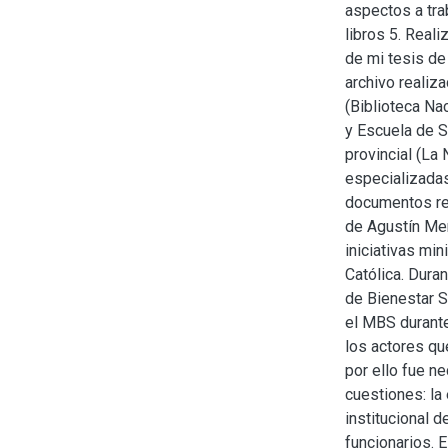
aspectos a tra
libros 5. Real
de mi tesis de
archivo realiz
(Biblioteca Na
y Escuela de S
provincial (La 
especializadas
documentos rel
de Agustín Mere
iniciativas min
Católica. Dura
de Bienestar S
el MBS durante
los actores qu
por ello fue n
cuestiones: la 
institucional d
funcionarios. 