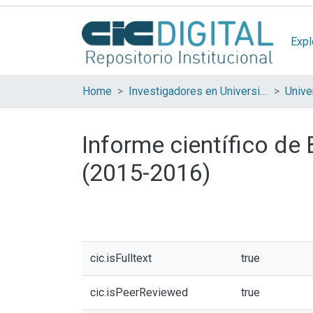
Expl
Home
Investigadores en Universidades Nacionales de la provincia de Buenos Aires
Informe científico de
(2015-2016)
cic.isFulltext
true
cic.isPeerReviewed
true