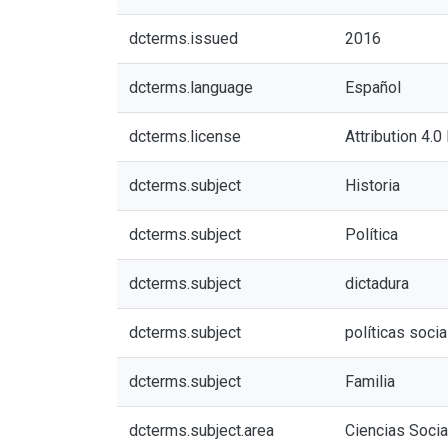
dcterms.issued
2016
dcterms.language
Español
dcterms.license
Attribution 4.0
dcterms.subject
Historia
dcterms.subject
Política
dcterms.subject
dictadura
dcterms.subject
políticas soci
dcterms.subject
Familia
dcterms.subject.area
Ciencias Soci