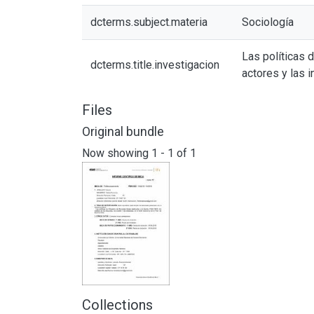
dcterms.subject.materia
Sociología
Las políticas 
dcterms.title.investigacion
actores y las i
Files
Original bundle
Now showing
1 - 1 of 1
Collections