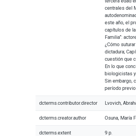
tercera edad en
centrales del 
autodenominada
este año, el p
capítulos de la
Familia”: actor
¿Cómo suturar 
dictadura; Capí
cuestión que c
En lo que conc
biologicistas y
Sin embargo, c
período previo
dcterms.contributor.director
Lvovich, Abrah
dcterms.creator.author
Osuna, María F
dcterms.extent
9 p.