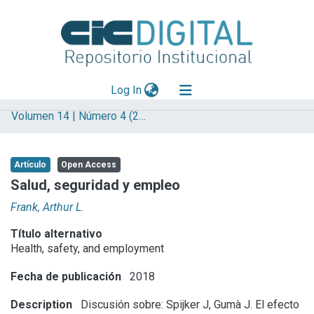
(current)
Log In
Volumen 14 | Número 4 (2018) | Trabajo
Explorar
Mas información
Artículo
Open Access
Aportar material
Salud, seguridad y empleo
Statistics
Frank, Arthur L.
Título alternativo
Health, safety, and employment
Fecha de publicación
2018
Description
Discusión sobre: Spijker J, Gumà J. El efecto