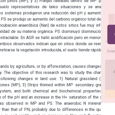
 con pinos (MP); y 3) Franjas raleadas dentro de MP: pastizal 
elo representativas de tales situaciones y se analizaron 
s sistemas produjeron una reducción del pH y aumento en la 
 PS se produjo un aumento del carbono orgánico total del suelo 
ncubación anaeróbica (Nan) de estos sitios fue muy inferior al 
lidad de su materia orgánica. PS disminuyó disminución en la 
xtractable. En AGR se halló acidificación pero en menor grado, 
cambios observados indican que en sitios donde se reemplazó 
retirarse la vegetación introducida, el suelo tiende rápidamente 
nds by agriculture, or by afforestation, causes changes in the 
ity. The objective of this research was to study the changes in 
llowing changes in land use: 1) Natural grassland (PN) to 
 pines (MP); 3) Strips thinned within MP: secondary grassland 
stem, and both chemical and biochemical properties were 
of the pH and an increase in the H+ saturation of the soil. An 
was observed in MP and PS. The anaerobic N mineralization 
than that of PN, probably due to differences in the quality of 