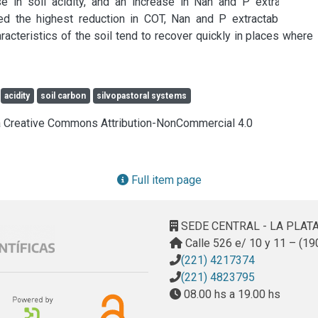
 in soil acidity, and an increase in Nan and P extractable. 
ed the highest reduction in COT, Nan and P extractable. The 
acteristics of the soil tend to recover quickly in places where 
acidity
soil carbon
silvopastoral systems
cia Creative Commons Attribution-NonCommercial 4.0
Full item page
SEDE CENTRAL - LA PLAT
Calle 526 e/ 10 y 11 – (19
(221) 4217374
(221) 4823795
08.00 hs a 19.00 hs