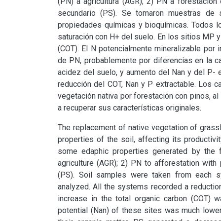
(PN) a agricultura (AGR); 2) PN a forestación
secundario (PS). Se tomaron muestras de su
propiedades químicas y bioquímicas. Todos lo
saturación con H+ del suelo. En los sitios MP y
(COT). El N potencialmente mineralizable por i
de PN, probablemente por diferencias en la ca
acidez del suelo, y aumento del Nan y del P- e
reducción del COT, Nan y P extractable. Los 
vegetación nativa por forestación con pinos, al 
a recuperar sus características originales.
The replacement of native vegetation of grassla
properties of the soil, affecting its productiv
some edaphic properties generated by the fo
agriculture (AGR); 2) PN to afforestation with
(PS). Soil samples were taken from each sy
analyzed. All the systems recorded a reduction 
increase in the total organic carbon (COT) 
potential (Nan) of these sites was much lower 