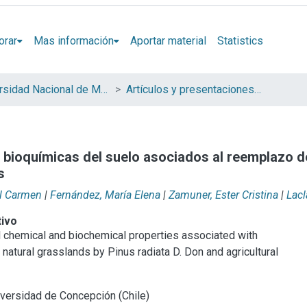
orar
Mas información
Aportar material
Statistics
Universidad Nacional de Mar del Plata (UNMdP)
Artículos y presentaciones en Congresos
bioquímicas del suelo asociados al reemplazo de
s
el Carmen
|
Fernández, María Elena
|
Zamuner, Ester Cristina
|
Lacl
tivo
l chemical and biochemical properties associated with
natural grasslands by Pinus radiata D. Don and agricultural
versidad de Concepción (Chile)