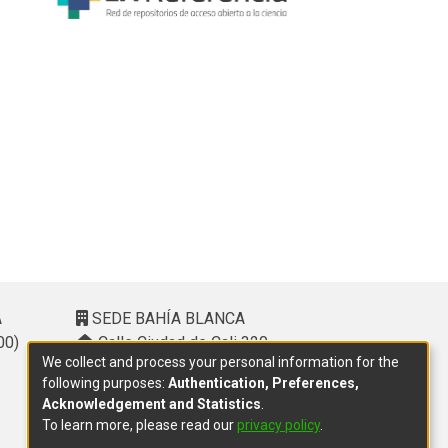
A
SEDE BAHÍA BLANCA
00)
Calle Ciudad de Cali 320 –
We collect and process your personal information for the
(8000). Universidad Provincial del
following purposes:
Authentication, Preferences,
Sudoeste (UPSO)
Acknowledgement and Statistics
.
(291) 459 2550
, interno 147
To learn more, please read our
privacy policy
.
10.00 h a 14.00 h