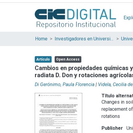
Expl
Home
Investigadores en Universidades Nacionales de la provincia de Buenos Aires
Artículo
Open Access
Cambios en propiedades químicas y 
radiata D. Don y rotaciones agrícola
Di Gerónimo, Paula Florencia
|
Videla, Cecilia d
Título alterna
Changes in soi
replacement of 
rotations
Publisher
Uni