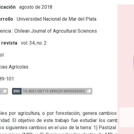
icación
agosto de 2018
rrollo
Universidad Nacional de Mar del Plata
ncia : Chilean Journal of Agricultural Sciences
 revista
vol. 34, no. 2
ol
ias Agrícolas
89-101
6
DOI
10.4067/S0719-38902018005000302
es por agricultura, o por forestación, genera cambios en las 
dad. El objetivo de este trabajo fue estudiar los cambios en 
siguientes cambios en el uso de la tierra: 1) Pastizal Natural 