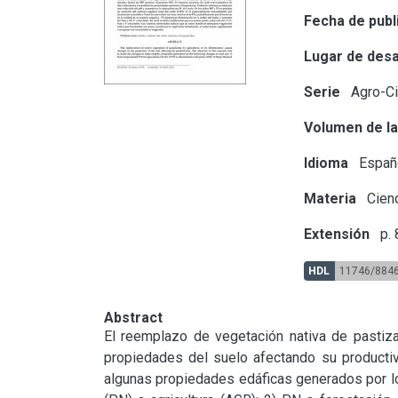
Fecha de publ
Lugar de desa
Serie
Agro-Cie
Volumen de la
Idioma
Españ
Materia
Cienc
Extensión
p. 
HDL
11746/884
Abstract
El reemplazo de vegetación nativa de pastizal
propiedades del suelo afectando su productivi
algunas propiedades edáficas generados por los 