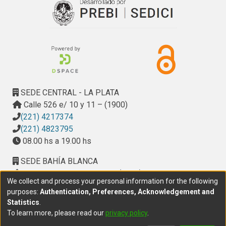
SEDE CENTRAL - LA PLATA
Calle 526 e/ 10 y 11 – (1900)
(221) 4217374
(221) 4823795
08.00 hs a 19.00 hs
SEDE BAHÍA BLANCA
Calle Ciudad de Cali 320 – (8000). Universidad
We collect and process your personal information for the following
Provincial del Sudoeste (UPSO)
purposes:
Authentication, Preferences, Acknowledgement and
(291) 459 2550
, interno 147
Statistics
.
10.00 h a 14.00 h
To learn more, please read our
privacy policy
.
delegacion.bahia@cic.gba.gob.ar