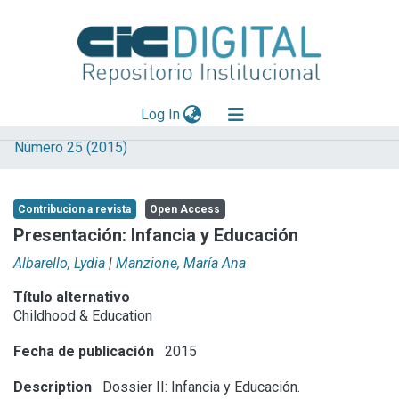
(current)
Log In
Número 25 (2015)
Explorar
Mas información
Contribucion a revista
Open Access
Aportar material
Presentación: Infancia y Educación
Statistics
Albarello, Lydia
|
Manzione, María Ana
Título alternativo
Childhood & Education
Fecha de publicación
2015
Description
Dossier II: Infancia y Educación.