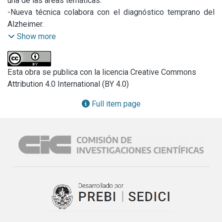
una de las áreas temáticas.

-Nueva técnica colabora con el diagnóstico temprano del 
Alzheimer.

-Viviana Ambrosi: “Tratamos de reducir la brecha y permitir 
Show more
la inclusión digital”.

-La CIC convoca a las Becas de Estudio 2017.

-Inscripción a las Becas de Entrenamiento 2017.

Esta obra se publica con la licencia Creative Commons
-Prórroga para Becas cofinanciadas en UNDAV.

Attribution 4.0 International (BY 4.0)
-Jornada solidaria de donación de sangre en la CIC.

Full item page
-CIDEFI dicta curso sobre enfermedades y plagas de la 
huerta y el jardín.

-FOCAL: Feria de Óptica y Comunidad Asociada a la Luz.