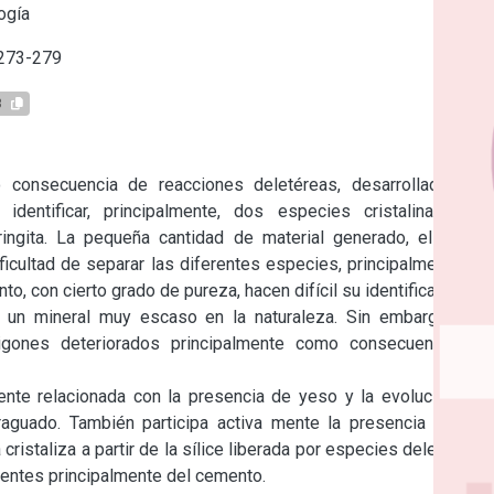
ogía
 273-279
3
 consecuencia de reacciones deletéreas, desarrolladas en 
dentificar, principalmente, dos especies cristalinas: una 
ringita. La pequeña cantidad de material generado, el pobre 
ificultad de separar las diferentes especies, principalmente de 
 con cierto grado de pureza, hacen difícil su identificación.

s un mineral muy escaso en la naturaleza. Sin embargo, hay 
gones deteriorados principalmente como consecuencia de 
mente relacionada con la presencia de yeso y la evolución del 
raguado. También participa activa mente la presencia de los 
cristaliza a partir de la sílice liberada por especies deletéreas 
entes principalmente del cemento.
