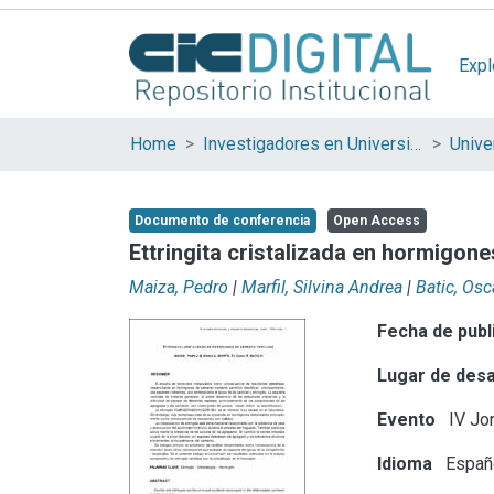
Expl
Home
Investigadores en Universidades Nacionales de la provincia de Buenos Aires
Documento de conferencia
Open Access
Ettringita cristalizada en hormigon
Maiza, Pedro
|
Marfil, Silvina Andrea
|
Batic, Osc
Fecha de publ
Lugar de desa
Evento
IV Jor
Idioma
Españ