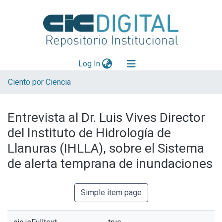
(current)
Log In
Ciento por Ciencia
Explorar
Mas información
Entrevista al Dr. Luis Vives Director
Aportar material
del Instituto de Hidrología de
Statistics
Llanuras (IHLLA), sobre el Sistema
de alerta temprana de inundaciones
Simple item page