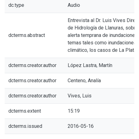
dc.type
Audio
Entrevista al Dr. Luis Vives Direct
de Hidrología de Llanuras, sobre
dcterms.abstract
alerta temprana de inundaciones
temas tales como inundaciones,
climático, los casos de La Plata 
dcterms.creator.author
López Lastra, Martín
dcterms.creator.author
Centeno, Analía
dcterms.creator.author
Vives, Luis
dcterms.extent
15:19
dcterms.issued
2016-05-16