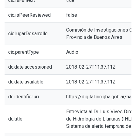
cic.isFulltext
true
cic.isPeerReviewed
false
Comisión de Investigaciones Cien
cic.lugarDesarrollo
Provincia de Buenos Aires
cic.parentType
Audio
dc.date.accessioned
2018-02-27T11:37:11Z
dc.date.available
2018-02-27T11:37:11Z
dc.identifier.uri
https://digital.cic.gba.gob.ar/h
Entrevista al Dr. Luis Vives Direct
dc.title
de Hidrología de Llanuras (IHLLA
Sistema de alerta temprana de i