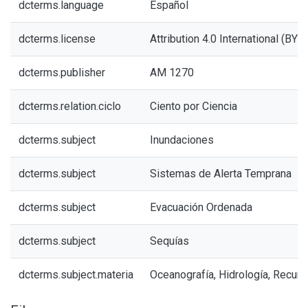
dcterms.language
Español
dcterms.license
Attribution 4.0 International (BY 4
dcterms.publisher
AM 1270
dcterms.relation.ciclo
Ciento por Ciencia
dcterms.subject
Inundaciones
dcterms.subject
Sistemas de Alerta Temprana
dcterms.subject
Evacuación Ordenada
dcterms.subject
Sequías
dcterms.subject.materia
Oceanografía, Hidrología, Recurs