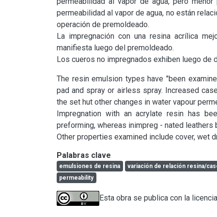
permeabilidad al vapor de agua, pero menor 
permeabilidad al vapor de agua, no están relaci
operación de premoldeado.

La impregnación con una resina acrílica mejo
manifiesta luego del premoldeado.

Los cueros no impregnados exhiben luego de di
The resin emulsion types have "been examined 
pad and spray or airless spray. Increased cas
the set hut other changes in water vapour permea
Impregnation with an acrylate resin has be
preforming, whereas inimpreg - nated leathers
Other properties examined include cover, wet dr
Palabras clave
emulsiones de resina
variación de relación resina/cas
permeability
Esta obra se publica con la licenci