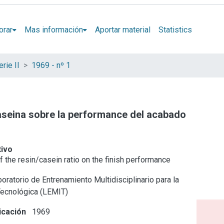
orar
Mas información
Aportar material
Statistics
rie II
1969 - nº 1
/caseina sobre la performance del acabado
tivo
f the resin/casein ratio on the finish performance
oratorio de Entrenamiento Multidisciplinario para la
Tecnológica (LEMIT)
icación
1969