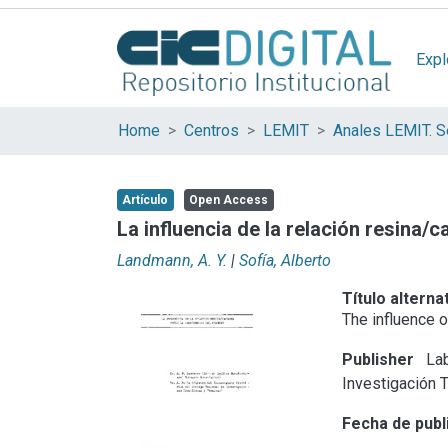
Expl
Home
Centros
LEMIT
Anales LEMIT. Se
Artículo
Open Access
La influencia de la relación resina
Landmann, A. Y.
|
Sofía, Alberto
Título alterna
The influence o
Publisher
Lab
Investigación 
Fecha de publ