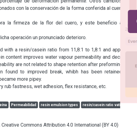
porcentaje de deformación permanente. Otros cambios en la 
onados con la conservación de la forma conferida al cuero en la 
ra la firmeza de la flor del cuero, y este beneficio aún se 
cha operación un pronunciado deterioro.
with a resin/casein ratio from 11,8:1 to 1,8:1 and applied hy 
ein content improves water vapour permeability and decreases 
bility are not related to shape retention after preforming.

en found to improved break, whibh has been retained after 
 became more pipey.

y rub fastness, wet adhesion, flex resistance, etc.
eína
Permeabilidad
resin emulsion types
resin/casein ratio vatiarion
a Creative Commons Attribution 4.0 International (BY 4.0)